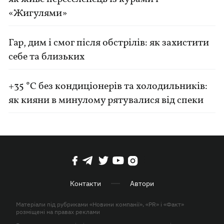
«Жигулями»
Гар, дим і смог після обстрілів: як захистити
себе та близьких
+35 °C без кондиціонерів та холодильників:
як кияни в минулому рятувалися від спеки
Контакти
Автори
Матеріали під рубриками «Новини компанії», «PR» і «Факт»
розміщені на правах реклами