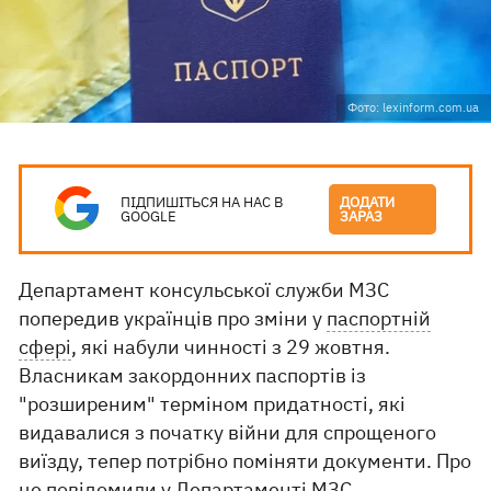
Фото: lexinform.com.ua
ПІДПИШІТЬСЯ НА НАС В
ДОДАТИ
GOOGLE
ЗАРАЗ
Департамент консульської служби МЗС
попередив українців про зміни у
паспортній
сфері
, які набули чинності з 29 жовтня.
Власникам закордонних паспортів із
"розширеним" терміном придатності, які
видавалися з початку війни для спрощеного
виїзду, тепер потрібно поміняти документи. Про
це повідомили у
Департаменті МЗС.