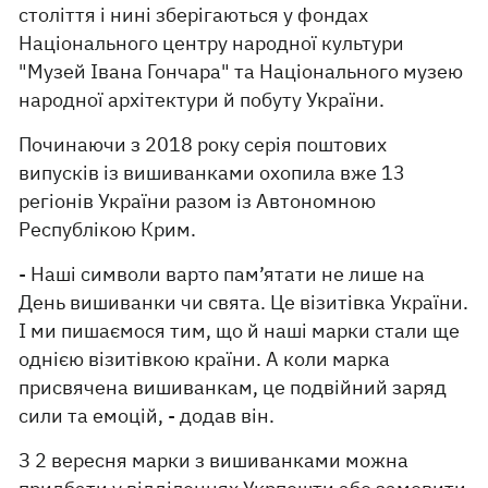
століття і нині зберігаються у фондах
Національного центру народної культури
"Музей Івана Гончара" та Національного музею
народної архітектури й побуту України.
Починаючи з 2018 року серія поштових
випусків із вишиванками охопила вже 13
регіонів України разом із Автономною
Республікою Крим.
- Наші символи варто пам’ятати не лише на
День вишиванки чи свята. Це візитівка України.
І ми пишаємося тим, що й наші марки стали ще
однією візитівкою країни. А коли марка
присвячена вишиванкам, це подвійний заряд
сили та емоцій, - додав він.
З 2 вересня марки з вишиванками можна