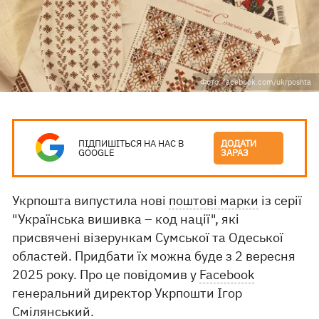
Фото: facebook.com/ukrposhta
ПІДПИШІТЬСЯ НА НАС В
ДОДАТИ
GOOGLE
ЗАРАЗ
Укрпошта випустила нові
поштові марки
із серії
"Українська вишивка – код нації", які
присвячені візерункам Сумської та Одеської
областей. Придбати їх можна буде з 2 вересня
2025 року. Про це повідомив у
Facebook
генеральний директор Укрпошти Ігор
Смілянський.