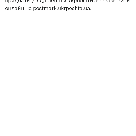
придбати у відділеннях Укрпошти або замовити
онлайн на postmark.ukrposhta.ua.