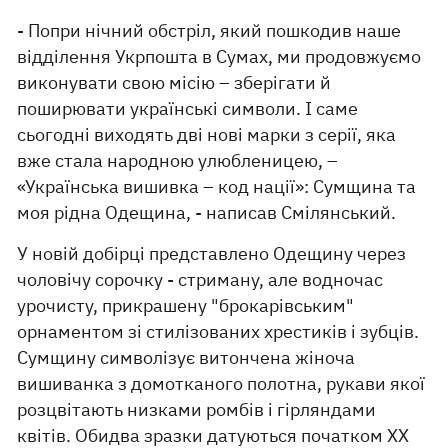
- Попри нічний обстріл, який пошкодив наше
відділення Укрпошта в Сумах, ми продовжуємо
виконувати свою місію – зберігати й
поширювати українські символи. І саме
сьогодні виходять дві нові марки з серії, яка
вже стала народною улюбленицею, –
«Українська вишивка – код нації»: Сумщина та
моя рідна Одещина, - написав Смілянський.
У новій добірці представлено Одещину через
чоловічу сорочку - стриману, але водночас
урочисту, прикрашену "брокарівським"
орнаментом зі стилізованих хрестиків і зубців.
Сумщину символізує витончена жіноча
вишиванка з домотканого полотна, рукави якої
розцвітають низками ромбів і гірляндами
квітів. Обидва зразки датуються початком ХХ