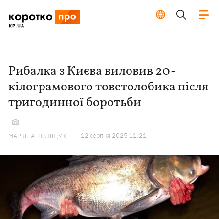
Рибалка з Києва виловив 20-
кілограмового товстолобика після
тригодинної боротьби
12 серпня 2025 11:21
МАР'ЯНА ПОЛІЩУК