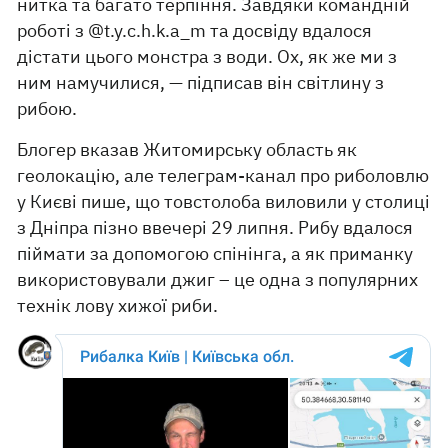
нитка та багато терпіння. Завдяки командній
роботі з @t.y.c.h.k.a_m та досвіду вдалося
дістати цього монстра з води. Ох, як же ми з
ним намучилися, — підписав він світлину з
рибою.
Блогер вказав Житомирську область як
геолокацію, але телеграм-канал про риболовлю
у Києві пише, що товстолоба виловили у столиці
з Дніпра пізно ввечері 29 липня. Рибу вдалося
піймати за допомогою спінінга, а як приманку
використовували джиг – це одна з популярних
технік лову хижої риби.