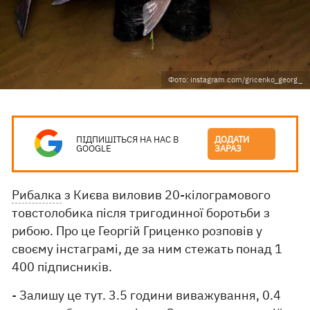
Фото: instagram.com/gricenko_georg_
ПІДПИШІТЬСЯ НА НАС В
ДОДАТИ
GOOGLE
ЗАРАЗ
Рибалка
з Києва виловив 20-кілограмового
товстолобика після тригодинної боротьби з
рибою. Про це Георгій Гриценко розповів у
своєму інстаграмі, де за ним стежать понад 1
400 підписників.
- Залишу це тут. 3.5 години виважування, 0.4