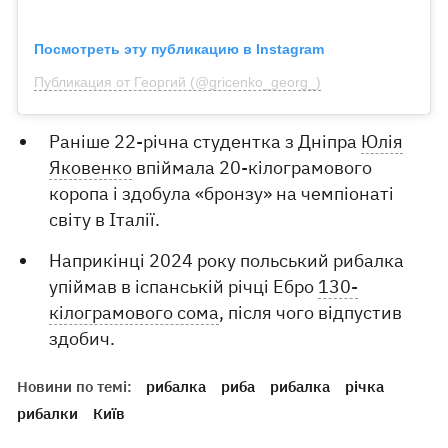
Посмотреть эту публикацию в Instagram
Публикация от Георгий (@gricenko_georg_)
Раніше 22-річна студентка з Дніпра
Юлія
Яковенко
впіймала 20-кілограмового
коропа і здобула «бронзу» на чемпіонаті
світу в Італії.
Наприкінці 2024 року польський рибалка
упіймав в іспанській річці Ебро
130-
кілограмового сома
, після чого відпустив
здобич.
Новини по темі:
рибалка
риба
рибалка
річка
рибалки
Київ