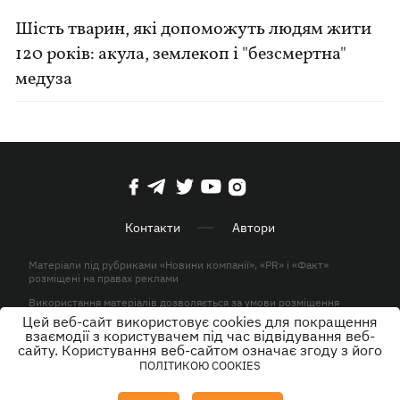
Шість тварин, які допоможуть людям жити
120 років: акула, землекоп і "безсмертна"
медуза
Контакти
Автори
Матеріали під рубриками «Новини компанії», «PR» і «Факт»
розміщені на правах реклами
Використання матеріалів дозволяється за умови розміщення
активного гіперпосилання на KP.UA в першому абзаці.
Цей веб-сайт використовує cookies для покращення
взаємодії з користувачем під час відвідування веб-
© ТОВ «ЮЛАВ МЕДІА» 2026. Всі права захищені.
сайту. Користування веб-сайтом означає згоду з його
ПОЛІТИКОЮ COOKIES
Дизайн