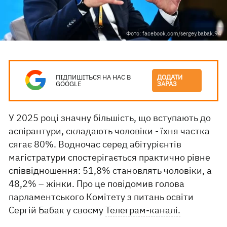
Фото: facebook.com/sergey.babak.94
ПІДПИШІТЬСЯ НА НАС В
ДОДАТИ
GOOGLE
ЗАРАЗ
У 2025 році значну більшість, що вступають до
аспірантури, складають чоловіки - їхня частка
сягає 80%. Водночас серед абітурієнтів
магістратури спостерігається практично рівне
співвідношення: 51,8% становлять чоловіки, а
48,2% – жінки. Про це повідомив голова
парламентського Комітету з питань освіти
Сергій Бабак у своєму
Телеграм-каналі.