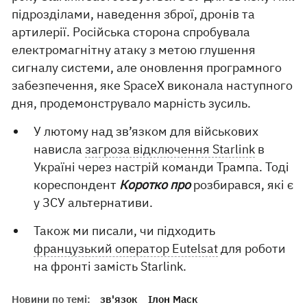
підрозділами, наведення зброї, дронів та
артилерії. Російська сторона спробувала
електромагнітну атаку з метою глушення
сигналу системи, але оновлення програмного
забезпечення, яке SpaceX виконала наступного
дня, продемонструвало марність зусиль.
У лютому над зв’язком для військових
нависла
загроза відключення Starlink
в
Україні через настрій команди Трампа. Тоді
кореспондент
Коротко про
розбирався, які є
у ЗСУ альтернативи.
Також ми писали, чи підходить
французький оператор Eutelsat
для роботи
на фронті замість Starlink.
Новини по темі:
зв'язок
Ілон Маск