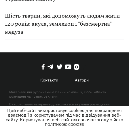
Шість тварин, які допоможуть людям жити
120 років: акула, землекоп і "безсмертна"
медуза
Контакти
Автори
Матеріали під рубриками «Новини компанії», «PR» і «Факт»
розміщені на правах реклами
Використання матеріалів дозволяється за умови розміщення
активного гіперпосилання на KP.UA в першому абзаці.
Цей веб-сайт використовує cookies для покращення
взаємодії з користувачем під час відвідування веб-
© ТОВ «ЮЛАВ МЕДІА» 2026. Всі права захищені.
сайту. Користування веб-сайтом означає згоду з його
ПОЛІТИКОЮ COOKIES