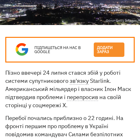
Фото: Getty Images
ПІДПИШІТЬСЯ НА НАС В
ДОДАТИ
GOOGLE
ЗАРАЗ
Пізно ввечері 24 липня стався збій у роботі
системи супутникового
зв'язку
Starlink.
Американський мільярдер і власник Ілон Маск
підтвердив проблеми і
перепросив
на своїй
сторінці у соцмережі Х.
Перебої почались приблизно о 22 годині. На
фронті першим про проблему в Україні
повідомив командувач Силами безпілотних