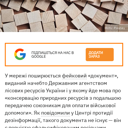
Фото: Pixabay
ПІДПИШІТЬСЯ НА НАС В
ДОДАТИ
GOOGLE
ЗАРАЗ
У мережі поширюється
фейковий
«документ»,
виданий начебто Державним агентством
лісових ресурсів України і у якому йде мова про
«консервацію природних ресурсів з подальшою
передачею союзникам для оплати військової
допомоги». Як
повідомили
у Центрі протидії
дезінформації, такого документа не існує — він
є повністю сфальсифікованим росіянами.