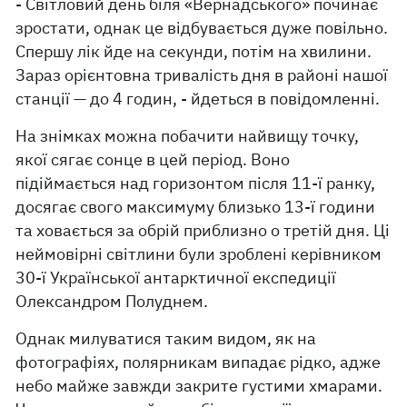
- Світловий день біля «Вернадського» починає
зростати, однак це відбувається дуже повільно.
Спершу лік йде на секунди, потім на хвилини.
Зараз орієнтовна тривалість дня в районі нашої
станції — до 4 годин, - йдеться в повідомленні.
На знімках можна побачити найвищу точку,
якої сягає сонце в цей період. Воно
підіймається над горизонтом після 11-ї ранку,
досягає свого максимуму близько 13-ї години
та ховається за обрій приблизно о третій дня. Ці
неймовірні світлини були зроблені керівником
30-ї Української антарктичної експедиції
Олександром Полуднем.
Однак милуватися таким видом, як на
фотографіях, полярникам випадає рідко, адже
небо майже завжди закрите густими хмарами.