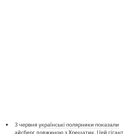
3 червня
українські полярники показали
айсберг довжиною з Хрещатик
. Цей гігант