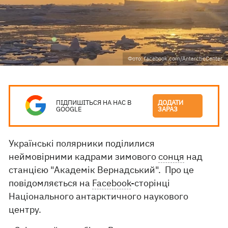
Фото: facebook.com/AntarcticCenter
ПІДПИШІТЬСЯ НА НАС В
ДОДАТИ
GOOGLE
ЗАРАЗ
Українські полярники поділилися
неймовірними кадрами зимового
сонця
над
станцією "Академік Вернадський". Про це
повідомляється на
Facebook
-сторінці
Національного антарктичного наукового
центру.