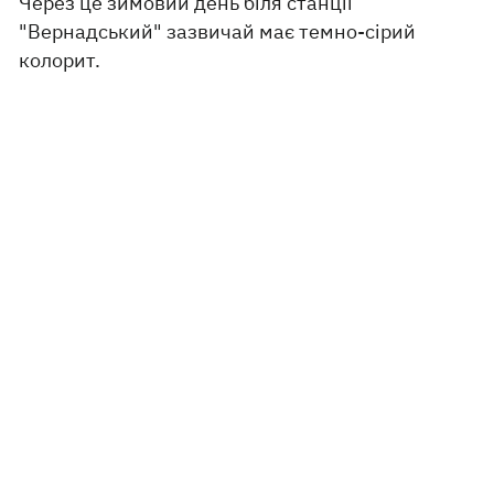
Через це зимовий день біля станції
"Вернадський" зазвичай має темно-сірий
колорит.