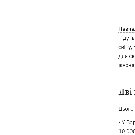
пошти вигнали на спеку, знайшли - пса
нагодували та забрали додому
Сенат США схвалив законопроект
20:40
Навча
Грема про "пекельні санкції" проти
РФ
підуть
світу,
Зеленський вперше прибув до Сербії
20:14
для се
та розповів про цілі візиту
журна
У Львові запровадили карантинні
20:04
обмеження через виявлення сказу в
кота
Дві
Україна та Польща завершили
19:49
ексгумацію жертв Волинської трагедії
Цього 
у двох селах на Волині
- У Ва
У Будапешті після обмілення Дунаю
19:16
10 000
підняли з дна мотоцикл вермахту та