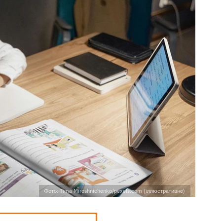
Фото: Tima Miroshnichenko/pexels.com (іллюстративне)