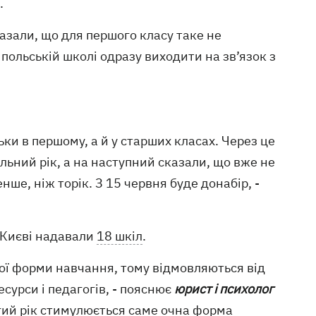
.
азали, що для першого класу таке не
у польській школі одразу виходити на зв’язок з
ьки в першому, а й у старших класах. Через це
альний рік, а на наступний сказали, що вже не
нше, ніж торік. З 15 червня буде донабір, -
в Києві надавали
18 шкіл
.
ої форми навчання, тому відмовляються від
сурси і педагогів, - пояснює
юрист і психолог
угий рік стимулюється саме очна форма