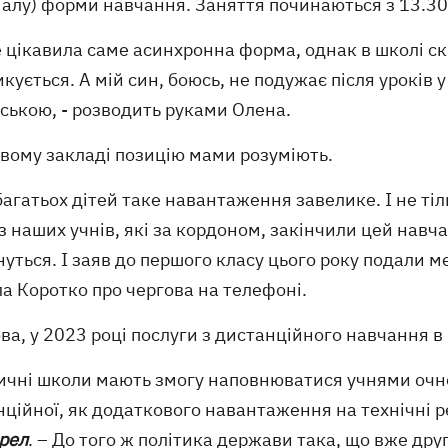
іалу) форми навчання. Заняття починаються з 13.30
 цікавила саме асинхронна форма, однак в школі ск
кується. А мій син, боюсь, не подужає після уроків 
ською, - розводить руками Олена.
овому закладі позицію мами розуміють.
багатьох дітей таке навантаження завелике. І не тіл
з наших учнів, які за кордоном, закінчили цей навч
уться. І заяв до першого класу цього року подали ме
а Коротко про чергова на телефоні.
ва, у 2023 році послуги з дистанційного навчання 
личні школи мають змогу наповнюватися учнями очн
ційної, як додаткового навантаження на технічні ре
Орел
. – До того ж політика держави така, що вже др