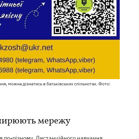
ня, можна дізнатись в батьківських спільнотах. Фото:
зширюють мережу
я по-різному. Дистанційного навчання