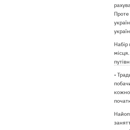
останки двох солдатів
рахува
Проте 
україн
україн
Набір 
місця
путів
- Трад
побачи
кожної
початк
Найоп
занятт