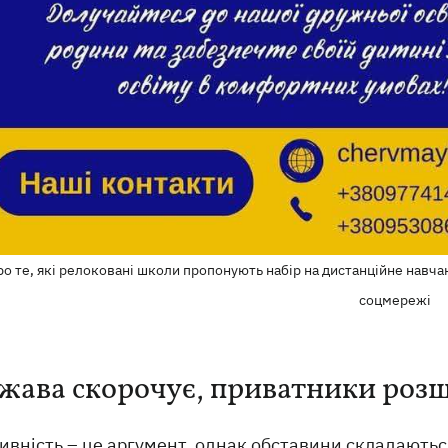
о те, які релоковані школи пропонують набір на дистанційне навчан
соцмережі
жава скорочує, приватники ро
ивність – це аргумент, однак обставини складаютьс