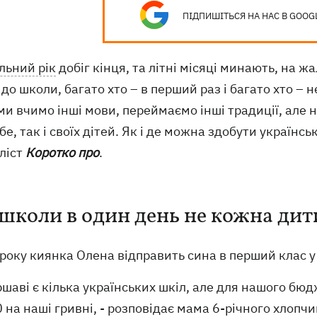
ПІДПИШІТЬСЯ НА НАС В GOOG
льний рік
добіг кінця, та літні місяці минають, на ж
 до школи, багато хто – в перший раз і багато хто – н
 ми вчимо інші мови, переймаємо інші традиції, але
бе, так і своїх дітей. Як і де можна здобути українс
ліст
Коротко про
.
 школи в один день не кожна ди
року киянка Олена відправить сина в перший клас у
ршаві є кілька українських шкіл, але для нашого бю
 на наші гривні, - розповідає мама 6-річного хлопч