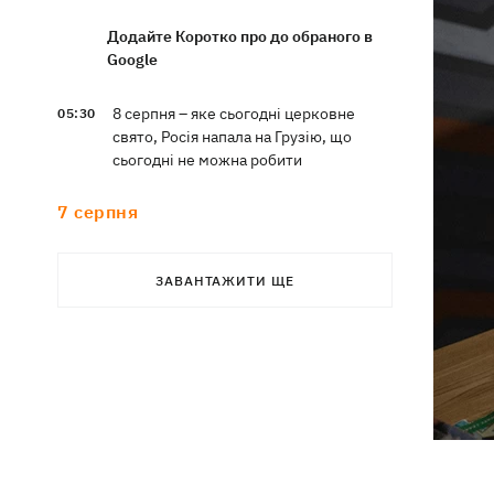
Додайте Коротко про до обраного в
Google
8 серпня – яке сьогодні церковне
05:30
свято, Росія напала на Грузію, що
сьогодні не можна робити
7 серпня
Суспільно відреагувало на лист Олі
21:47
ЗАВАНТАЖИТИ ЩЕ
Полякової із закликами змінити
правила Нацвідбору
У Львові виставили обгорілі
21:20
екземпляри книг зі знищеного складу
у Харкові
Собаку, якого співробітники Нової
21:02