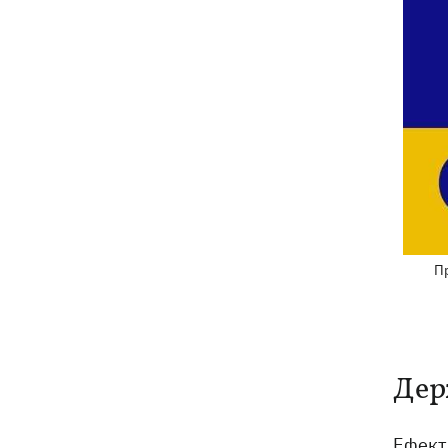
Пр
Дер
Ефект