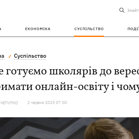
Знайт
А
ЕКОНОМІКА
СУСПІЛЬСТВО
ПОДІ
на
Суспільство
 готуємо школярів до верес
имати онлайн-освіту і чом
2 червня 2025 07:00
 ЧЕПУРКО