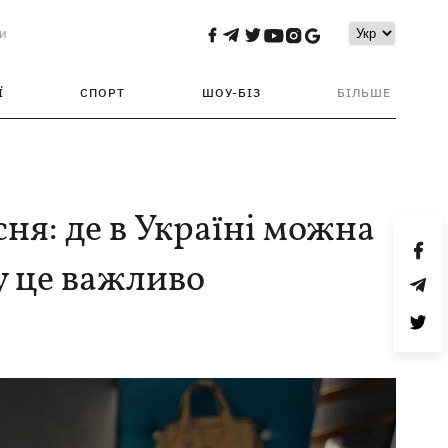
и
Ї
СПОРТ
ШОУ-БІЗ
БІЛЬШЕ
ня: де в Україні можна
у це важливо