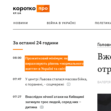
НОВИНИ
ВІЙНА В УКРАЇНІ
ПОЛІТИК
За останні 24 години
Голов
Вже
08:00
Прожитковий мінімум: як
вираховують рівень «нормального
отр
життя» в Україні та світі
У центрі Львова сталася масова бійка,
07:47
ВАЛЕРІЯ
є поранені, - соцмережі
Внаслідок нічної атаки на Київщині
07:27
загинуло троє людей, серед них –
дитина