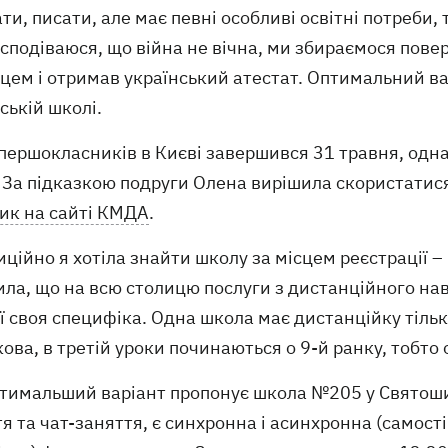
ти, писати, але має певні особливі освітні потреби,
сподіваюся, що війна не вічна, ми збираємося повер
цем і отримав український атестат. Оптимальний ва
ській школі.
першокласників в Києві завершився 31 травня, однак
. За підказкою подруги Олена вирішила скористатис
ник на сайті КМДА
.
иційно я хотіла знайти школу за місцем реєстрації 
ла, що на всю столицю послуги з дистанційного нав
 своя специфіка. Одна школа має дистанційку тільки
ова, в третій уроки починаються о 9-й ранку, тобт
тимальший варіант пропонує школа №205 у Святошин
я та чат-заняття, є синхронна і асинхронна (самос