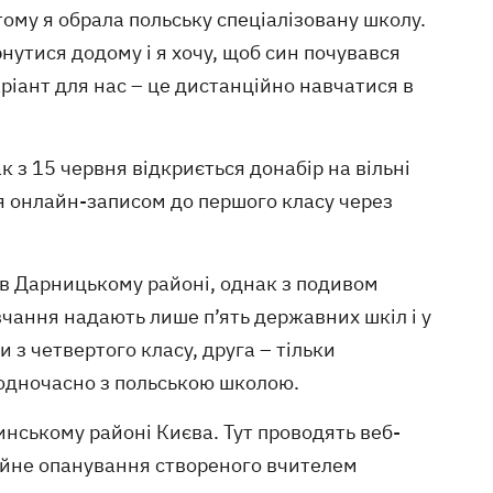
 тому я обрала польську спеціалізовану школу.
нутися додому і я хочу, щоб син почувався
ріант для нас – це дистанційно навчатися в
 з 15 червня відкриється донабір на вільні
я онлайн-записом до першого класу через
– в Дарницькому районі, однак з подивом
чання надають лише п’ять державних шкіл і у
 з четвертого класу, друга – тільки
о одночасно з польською школою.
ському районі Києва. Тут проводять веб-
тійне опанування створеного вчителем