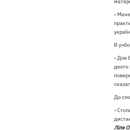
матер
- Мене
практи
україн
В учб
- Для 
дехто 
поверн
сказал
До сло
- Сто
дистан
Ліля 