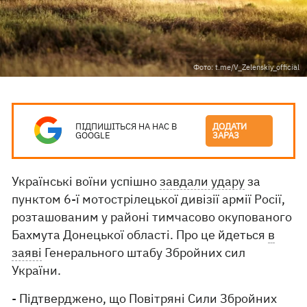
Фото: t.me/V_Zelenskiy_official
ПІДПИШІТЬСЯ НА НАС В
ДОДАТИ
GOOGLE
ЗАРАЗ
Українські воїни успішно
завдали удару
за
пунктом 6-ї мотострілецької дивізії армії Росії,
розташованим у районі тимчасово окупованого
Бахмута Донецької області. Про це йдеться
в
заяві
Генерального штабу Збройних сил
України.
- Підтверджено, що Повітряні Сили Збройних