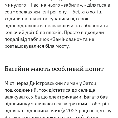
минулого – і всі на нього «забили», - діляться в
соцмережах жителі регіону. – Усі, хто хотів,
ходили на пляжі та купалися під свою
відповідальність, незважаючи на заборони та
колючий дріт біля пляжів. Просто відходили
подалі від табличок «Заміновано» та не
розташовувалися біля мосту.
Басейни мають особливий попит
Міст через Дністровський лиман у Затоці
пошкоджений, тож дістатися до селища
важкувато, хіба що електричками. Багато баз
відпочинку залишаються закритими – обстріл
відлякав відпочиваючих (у 2023 році по центру
Затоки росіяни вдарили ракетами). Хтось