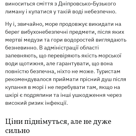
виноситься сміття з Дніпровсько-Бузького
лиману і купатися у такій воді небезпечно.
Ну і, звичайно, море продовжує викидати на
берег вибухонебезпечні предмети, після яких
мертві медузи та гори водоростей виглядають
безневинно. В адміністрації області
запевняють, що перевіряють якість морської
води щотижня, але гарантувати, що вона
повністю безпечна, ніхто не може. Туристам
рекомендувалося приймати прісний душ після
купання в морі і не перебувати там, якщо на
шкірі є подряпини та інші ушкодження через
високий ризик інфекції.
Ціни піднімуться, але не дуже
сильно