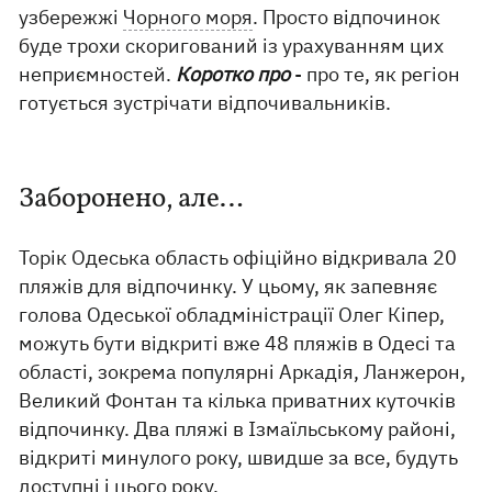
узбережжі
Чорного моря
. Просто відпочинок
буде трохи скоригований із урахуванням цих
неприємностей.
Коротко про
- про те, як регіон
готується зустрічати відпочивальників.
Заборонено, але…
Торік Одеська область офіційно відкривала 20
пляжів для відпочинку. У цьому, як запевняє
голова Одеської обладміністрації Олег Кіпер,
можуть бути відкриті вже 48 пляжів в Одесі та
області, зокрема популярні Аркадія, Ланжерон,
Великий Фонтан та кілька приватних куточків
відпочинку. Два пляжі в Ізмаїльському районі,
відкриті минулого року, швидше за все, будуть
доступні і цього року.