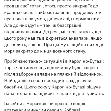
продав свої готелі, хтось просто закрив їх до
кращих часів. Найбезстрашніші продовжують
працювати за умов, далеких від нормальних.
Але до них їдуть – такі ж безстрашні
відпочивальники. До речі, місцеві кажуть, що
цього року навіть відкриється аквапарк, якщо
дозволять, звісно. При цьому офіційно вихід до
моря закрито до кінця воєнного стану.
Приблизно така ж ситуація і в Кароліно-Бугазі:
торік частину місць відпочинку було закрито
після заборони влади на пляжний відпочинок.
Найвдаліше сезон проходив там, де були
басейни. Цього року у Кароліно-Бугазі рішуче
налаштовані на відкриття пляжів для туристів.
Басейни з морською чи прісною водою
врятували минулий сезон у Коблеві