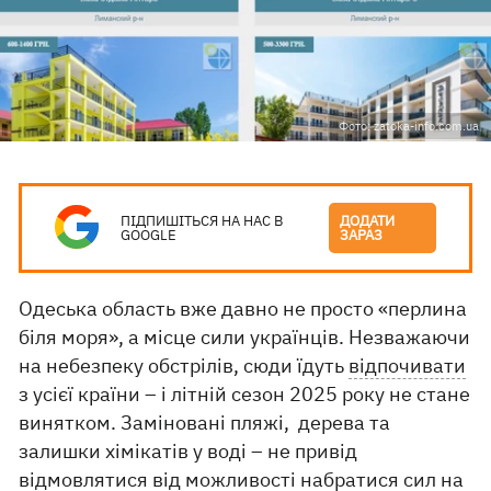
Фото: zatoka-info.com.ua
ПІДПИШІТЬСЯ НА НАС В
ДОДАТИ
GOOGLE
ЗАРАЗ
Одеська область вже давно не просто «перлина
біля моря», а місце сили українців. Незважаючи
на небезпеку обстрілів, сюди їдуть
відпочивати
з усієї країни – і літній сезон 2025 року не стане
винятком. Заміновані пляжі, дерева та
залишки хімікатів у воді – не привід
відмовлятися від можливості набратися сил на