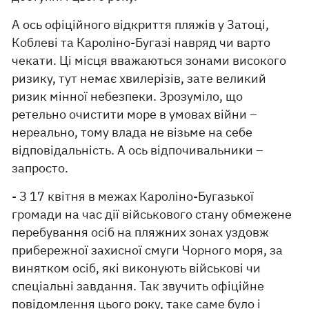
А ось офіційного відкриття пляжів у Затоці,
Коблеві та Кароліно-Бугазі навряд чи варто
чекати. Ці місця вважаються зонами високого
ризику, тут немає хвилерізів, зате великий
ризик мінної небезпеки. Зрозуміло, що
ретельно очистити море в умовах війни –
нереально, тому влада не візьме на себе
відповідальність. А ось відпочивальники –
запросто.
- З 17 квітня в межах Кароліно-Бугазької
громади на час дії військового стану обмежене
перебування осіб на пляжних зонах уздовж
прибережної захисної смуги Чорного моря, за
винятком осіб, які виконують військові чи
спеціальні завдання. Так звучить офіційне
повідомлення цього року, таке саме було і