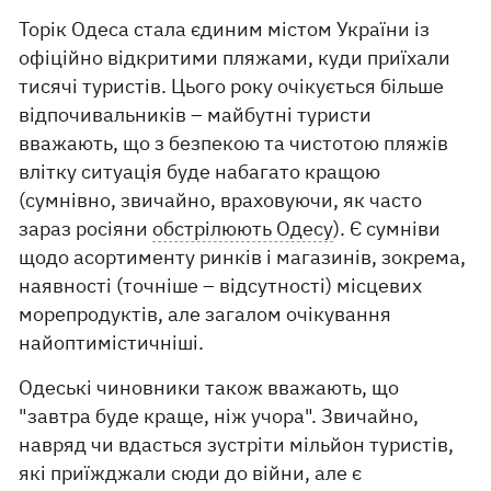
Торік Одеса стала єдиним містом України із
офіційно відкритими пляжами, куди приїхали
тисячі туристів. Цього року очікується більше
відпочивальників – майбутні туристи
вважають, що з безпекою та чистотою пляжів
влітку ситуація буде набагато кращою
(сумнівно, звичайно, враховуючи, як часто
зараз росіяни
обстрілюють Одесу
). Є сумніви
щодо асортименту ринків і магазинів, зокрема,
наявності (точніше – відсутності) місцевих
морепродуктів, але загалом очікування
найоптимістичніші.
Одеські чиновники також вважають, що
"завтра буде краще, ніж учора". Звичайно,
навряд чи вдасться зустріти мільйон туристів,
які приїжджали сюди до війни, але є