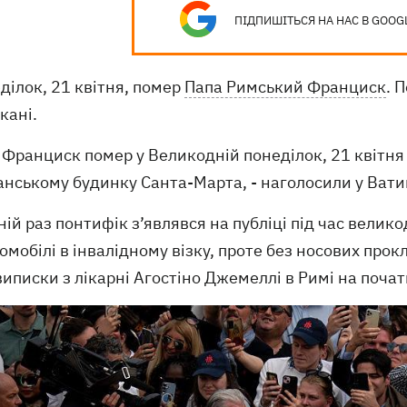
ПІДПИШІТЬСЯ НА НАС В GOOG
ділок, 21 квітня, помер
Папа Римський Франциск
. 
кані.
 Франциск помер у Великодній понеділок, 21 квітня 20
анському будинку Санта-Марта, - наголосили у Вати
ій раз понтифік з’являвся на публіці під час велик
омобілі в інвалідному візку, проте без носових прок
виписки з лікарні Агостіно Джемеллі в Римі на почат