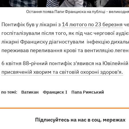
Остання поява Папи Франциска на публіці - великодня
Понтифік був у лікарні з
14 лютого по 23 березня
че
госпіталізували після того, як під час чергової ауді
лікарні Франциску діагностували інфекцію дихаль
переживав переливання крові та вентиляцію леген
6 квітня 88-річний понтифік з'явився на Ювілейній 
присвяченій хворим та світовій охороні здоров'я.
по темі:
Ватикан
Франциск I
Папа Римський
Підписуйтесь на нас в соц. мережах