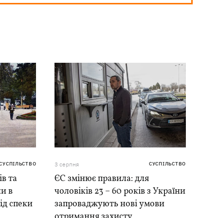
СУСПІЛЬСТВО
3 серпня
СУСПІЛЬСТВО
ів та
ЄС змінює правила: для
и в
чоловіків 23 – 60 років з України
ід спеки
запроваджують нові умови
отримання захисту