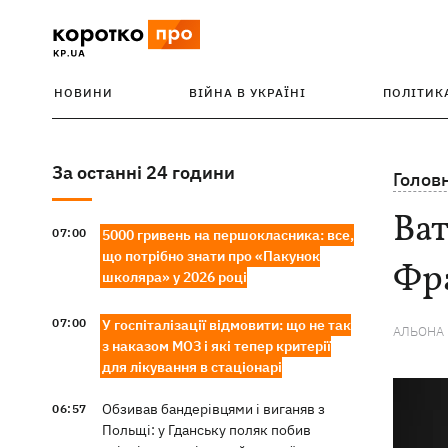
НОВИНИ
ВІЙНА В УКРАЇНІ
ПОЛІТИК
За останні 24 години
Голов
Ват
07:00
5000 гривень на першокласника: все,
що потрібно знати про «Пакунок
Фр
школяра» у 2026 році
07:00
У госпіталізації відмовити: що не так
АЛЬОНА
з наказом МОЗ і які тепер критерії
для лікування в стаціонарі
Обзивав бандерівцями і виганяв з
06:57
Польщі: у Гданську поляк побив