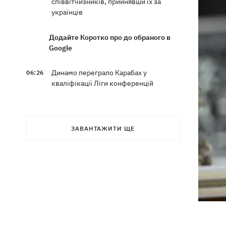
співвітчизників, прийнявши їх за
українців
Додайте Коротко про до обраного в
Google
Динамо переграло Карабах у
06:26
кваліфікації Ліги конференцій
7 серпня – яке сьогодні свято, що
05:30
сьогодні не можна робити, традиції та
ЗАВАНТАЖИТИ ЩЕ
прикмети цього дня
6 серпня
Федоров сподівається повернутися
21:59
на посаду міністра оборони -
"президент не сказав чіткого ні"