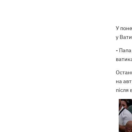
Зеленський анонсував звільнення
21:34
через ситуацію з водою у Марганці
Збірна України з хокею отримала
21:06
нового тренера – ним став Олександр
У поне
Бобкін
у Вати
Зеленський доручив підготувати
20:39
- Папа
проти РФ спеціальну санкційну
ватик
операцію
Останн
Дрони СБУ вразили два кораблі ФСБ
20:12
на авт
РФ "Балаклава" та "Керч"
після 
Зеленський підписав укази про
19:40
звільнення ще чотирьох послів
Сердечко не витримало - внаслідок
19:19
атаки РФ у притулку на Київщині
загинули собаки