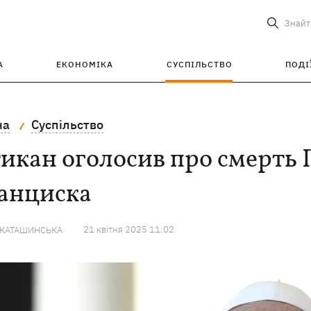
Знайт
А
ЕКОНОМІКА
СУСПІЛЬСТВО
ПОДІ
на
Суспільство
икан оголосив про смерть
анциска
21 квiтня 2025 11:02
 КАТАШИНСЬКА