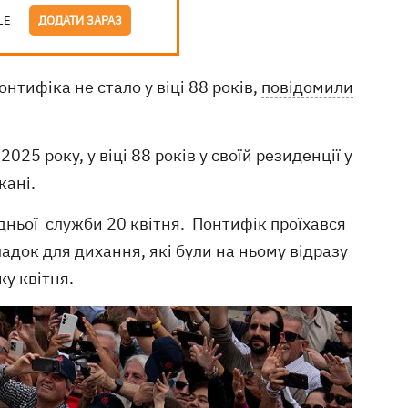
LE
ДОДАТИ ЗАРАЗ
Понтифіка не стало у віці 88 років,
повідомили
25 року, у віці 88 років у своїй резиденції у
кані.
одньої служби 20 квітня. Понтифік проїхався
ладок для дихання, які були на ньому відразу
ку квітня.