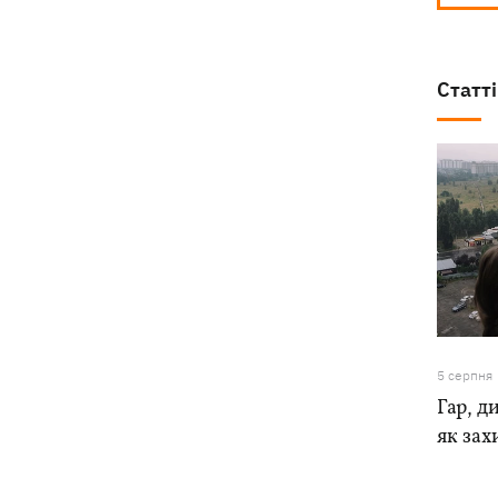
Статті
5 серпня
Гар, ди
як зах