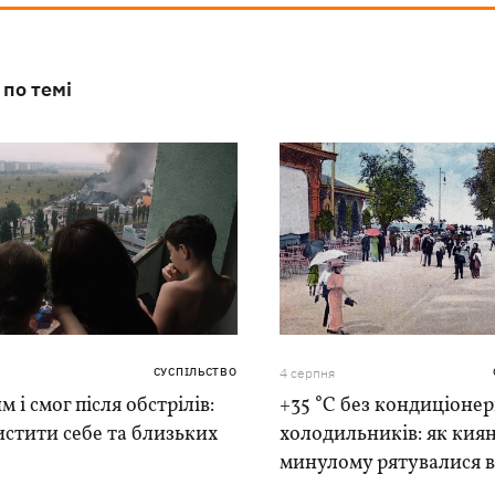
 по темі
СУСПІЛЬСТВО
4 серпня
м і смог після обстрілів:
+35 °C без кондиціонер
истити себе та близьких
холодильників: як киян
минулому рятувалися в