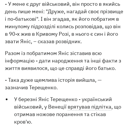
- У мене є друг військовий, він просто в якийсь
день пише мені: "Друже, нагадай своє прізвище
і по-батькові". І він згадав, як його побратим в
минулому підрозділі колись розповідав, що він
в 90-х жив в Кривому Розі, в нього є син і його
звати Яніс, – сказав розвідник.
Разом із побратимом Яніс зіставив всю
інформацію - дати народження та інші факти з
життя виявилося, що це справді його батько.
- Така дуже щемлива історія вийшла, —
зазначив Терещенко.
У березні Яніс Терещенко - український
військовий, у Венеції
врятував підлітка
, що
отримав ножове поранення та стікав
кров'ю.