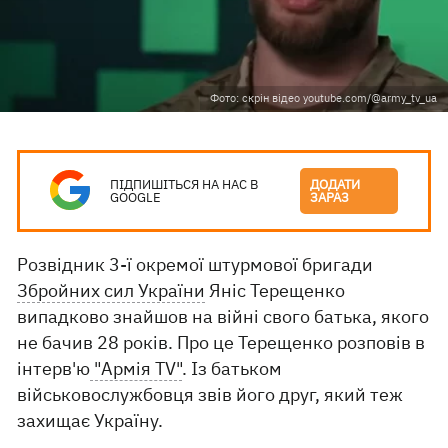
Фото: скрін відео youtube.com/@army_tv_ua
ПІДПИШІТЬСЯ НА НАС В
ДОДАТИ
GOOGLE
ЗАРАЗ
Розвідник 3-ї окремої штурмової бригади
Збройних сил України
Яніс Терещенко
випадково знайшов на війні свого батька, якого
не бачив 28 років. Про це Терещенко розповів в
інтерв'ю
"Армія TV"
. Із батьком
військовослужбовця звів його друг, який теж
захищає Україну.