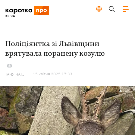
Поліціянтка зі Львівщини
врятувала поранену козулю
15 квiтня 2025 17:33
ТАНЯ НАТІ