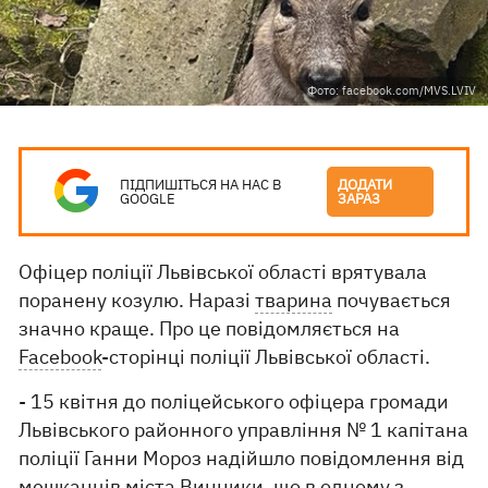
Фото: facebook.com/MVS.LVIV
ПІДПИШІТЬСЯ НА НАС В
ДОДАТИ
GOOGLE
ЗАРАЗ
Офіцер поліції Львівської області врятувала
поранену козулю. Наразі
тварина
почувається
значно краще. Про це повідомляється на
Facebook
-сторінці поліції Львівської області.
- 15 квітня до поліцейського офіцера громади
Львівського районного управління № 1 капітана
поліції Ганни Мороз надійшло повідомлення від
мешканців міста Винники, що в одному з