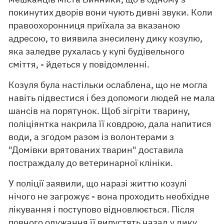
покинутих дворів вони чують дивні звуки. Коли
правоохоронниця приїхала за вказаною
адресою, то виявила знесилену дику козулю,
яка заледве рухалась у купі будівельного
сміття, - йдеться у повідомленні.
Козуля була настільки ослаблена, що не могла
навіть підвестися і без допомоги людей не мала
шансів на порятунок. Щоб зігріти тварину,
поліціянтка накрила її ковдрою, дала напитися
води, а згодом разом із волонтерами з
"Домівки врятованих тварин" доставила
постраждалу до ветеринарної клініки.
У поліції заявили, що наразі життю козулі
нічого не загрожує - вона проходить необхідне
лікування і поступово відновлюється. Після
повного одужання її випустять назад у дику