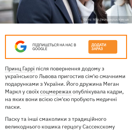
Фото: http://europaplus.kiev.ua
ПІДПИШІТЬСЯ НА НАС В
ДОДАТИ
GOOGLE
ЗАРАЗ
Принц Гаррі
після повернення додому з
українського Львова пригостив сім'ю смачними
подарунками з України. Його дружина Меган
Маркл у своїх
соцмережах
опублікувала кадри,
на яких вони всією сім'єю пробують медичні
паски.
Паску та інші смаколики з традиційного
великоднього кошика герцогу Сассекскому