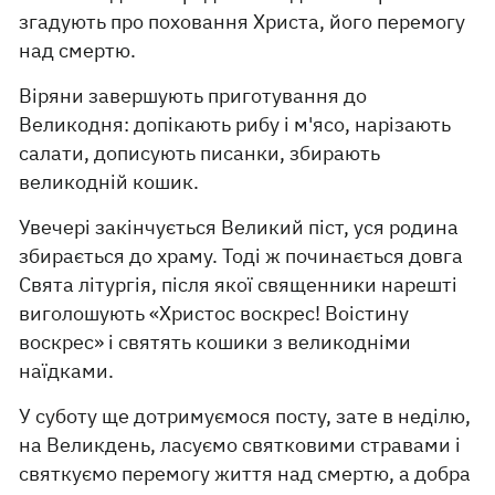
згадують про поховання Христа, його перемогу
над смертю.
Віряни завершують приготування до
Великодня: допікають рибу і м'ясо, нарізають
салати, дописують писанки, збирають
великодній кошик.
Увечері закінчується Великий піст, уся родина
збирається до храму. Тоді ж починається довга
Свята літургія, після якої священники нарешті
виголошують «Христос воскрес! Воістину
воскрес» і святять кошики з великодніми
наїдками.
У суботу ще дотримуємося посту, зате в неділю,
на Великдень, ласуємо святковими стравами і
святкуємо перемогу життя над смертю, а добра