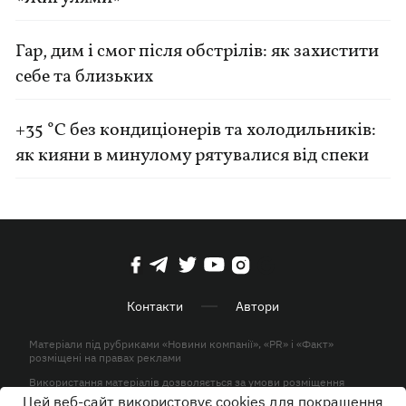
Гар, дим і смог після обстрілів: як захистити
себе та близьких
+35 °C без кондиціонерів та холодильників:
як кияни в минулому рятувалися від спеки
Контакти
Автори
Матеріали під рубриками «Новини компанії», «PR» і «Факт»
розміщені на правах реклами
Використання матеріалів дозволяється за умови розміщення
активного гіперпосилання на KP.UA в першому абзаці.
Цей веб-сайт використовує cookies для покращення