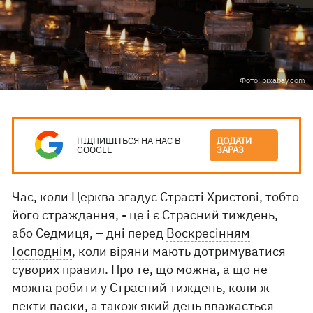
Фото: pixabay.com
ПІДПИШІТЬСЯ НА НАС В
ДОДАТИ
GOOGLE
ЗАРАЗ
Час, коли Церква згадує Страсті Христові, тобто
його страждання, - це і є Страсний тиждень,
або Седмиця, – дні перед
Воскресінням
Господнім
, коли віряни мають дотримуватися
суворих правил. Про те, що можна, а що не
можна робити у Страсний тиждень, коли ж
пекти паски, а також який день вважається