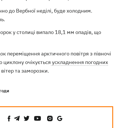
но до Вербної неділі, буде холодним.
нь.
торок у столиці випало 18,1 мм опадів, що
ок переміщення арктичного повітря з півночі
о циклону очікується
ускладнення погодних
 вітер та заморозки.
годи