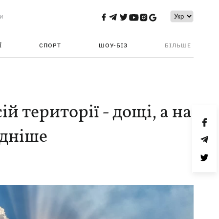
и
Ї
СПОРТ
ШОУ-БІЗ
БІЛЬШЕ
ій території - дощі, а на
одніше