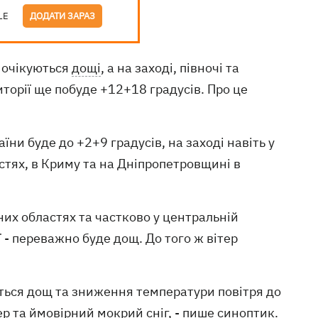
LE
ДОДАТИ ЗАРАЗ
и очікуються
дощі
, а на заході, півночі та
торії ще побуде +12+18 градусів. Про це
їни буде до +2+9 градусів, на заході навіть у
стях, в Криму та на Дніпропетровщині в
чних областях та частково у центральній
ї - переважно буде дощ. До того ж вітер
ується дощ та зниження температури повітря до
ер та ймовірний мокрий сніг, - пише синоптик.