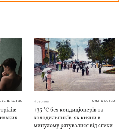
СУСПІЛЬСТВО
4 серпня
СУСПІЛЬСТВО
трілів:
+35 °C без кондиціонерів та
лизьких
холодильників: як кияни в
минулому рятувалися від спеки