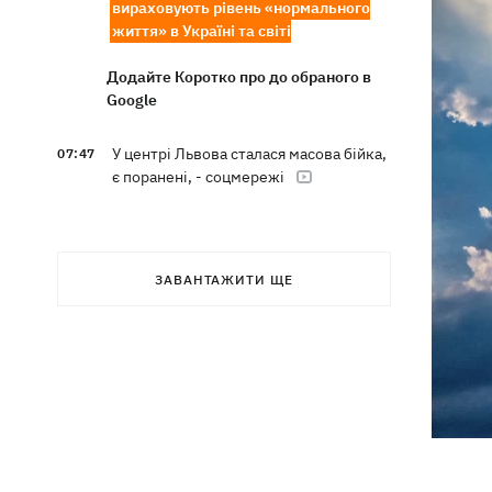
вираховують рівень «нормального
життя» в Україні та світі
Додайте Коротко про до обраного в
Google
У центрі Львова сталася масова бійка,
07:47
є поранені, - соцмережі
Внаслідок нічної атаки на Київщині
07:27
загинуло троє людей, серед них –
дитина
ЗАВАНТАЖИТИ ЩЕ
8 серпня – яке сьогодні церковне
05:30
свято, Росія напала на Грузію, що
сьогодні не можна робити
7 серпня
Суспільно відреагувало на лист Олі
21:47