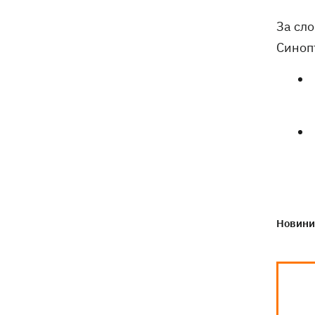
обмеження через виявлення сказу в
кота
За сло
Синопт
Новини 