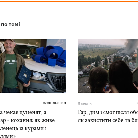
 по темі
СУСПІЛЬСТВО
5 серпня
 чекає цуценят, а
Гар, дим і смог після обс
ар - кохання: як живе
як захистити себе та б
ленець із курами і
лями»