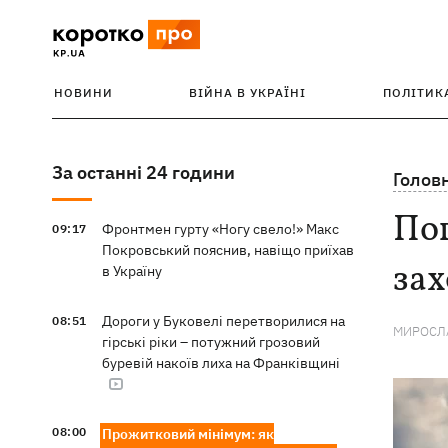
НОВИНИ
ВІЙНА В УКРАЇНІ
ПОЛІТИК
За останні 24 години
Голов
Пог
Фронтмен гурту «Ногу свело!» Макс
09:17
Покровський пояснив, навіщо приїхав
зах
в Україну
Дороги у Буковелі перетворилися на
08:51
МИРОСЛА
гірські ріки – потужний грозовий
буревій накоїв лиха на Франківщині
08:00
Прожитковий мінімум: як