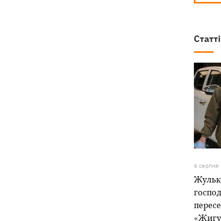
Статті
6 серпня
Жулька
господ
пересе
«Жигу