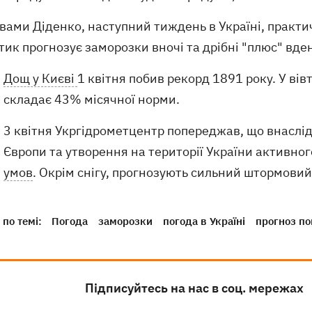
вами Діденко, наступний тиждень в Україні, практич
ик прогнозує заморозки вночі та дрібні "плюс" вде
Дощ у Києві
1 квітня побив рекорд 1891 року. У вів
складає 43% місячної норми.
3 квітня Укргідрометцентр попереджав, що внаслід
Європи та утворення на території України активног
умов
. Окрім снігу, прогнозують сильний штормовий
по темі:
Погода
заморозки
погода в Україні
прогноз по
Підписуйтесь на нас в соц. мережах