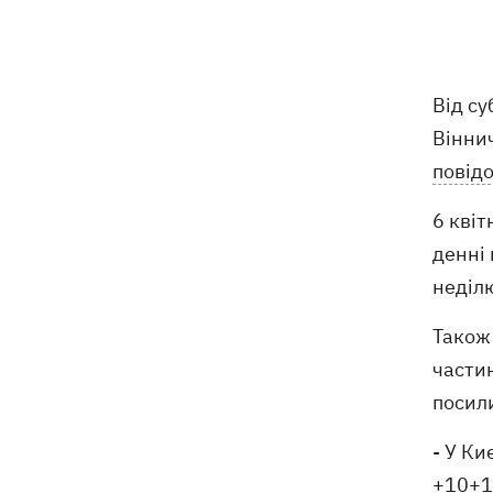
Полякової із закликами змінити
правила Нацвідбору
У Львові виставили обгорілі
21:20
Від су
екземпляри книг зі знищеного складу
Віннич
у Харкові
повід
Собаку, якого співробітники Нової
21:02
6 квіт
пошти вигнали на спеку, знайшли - пса
нагодували та забрали додому
денні 
неділю
Сенат США схвалив законопроект
20:40
Грема про "пекельні санкції" проти
Також 
РФ
частин
посил
Зеленський вперше прибув до Сербії
20:14
та розповів про цілі візиту
- У Ки
У Львові запровадили карантинні
20:04
+10+12