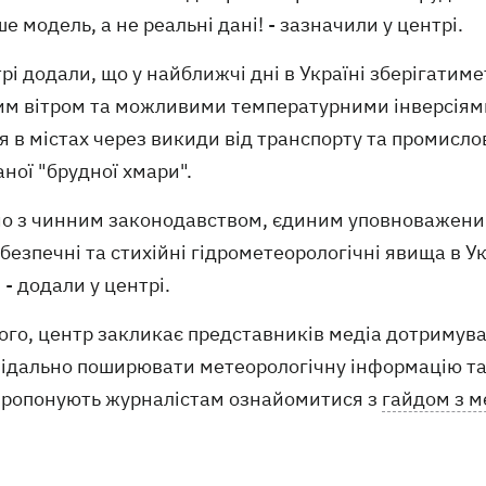
е модель, а не реальні дані! - зазначили у центрі.
рі додали, що у найближчі дні в Україні зберігатим
им вітром та можливими температурними інверсіями
я в містах через викиди від транспорту та промисло
ної "брудної хмари".
дно з чинним законодавством, єдиним уповноважени
безпечні та стихійні гідрометеорологічні явища в У
 - додали у центрі.
ого, центр закликає представників медіа дотримува
відально поширювати метеорологічну інформацію та
пропонують журналістам ознайомитися з
гайдом з м