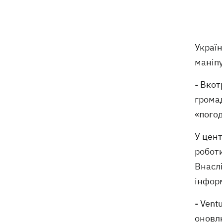
Укрпошти у Павлограді, загинули
співробітники
Зеленський заснував нове свято -
18:43
Украї
День військ зв'язку та кібербезпеки
ЗСУ
маніп
Український кандидат у судді МКС
18:13
- Вко
Кішакевич не пройшов тест на знання
громад
мов
«погод
18:05
Кадрова реформа Драпатого:
У цен
Валерій Маркус може стати
«генералом усіх сержантів» ЗСУ
роботи
Внаслі
Оленівка: «Азов», СБУ та Офіс
інфор
17:58
Генпрокурора оприлюднили нові
деталі теракту проти українських
- Vent
військовополонених
оновл