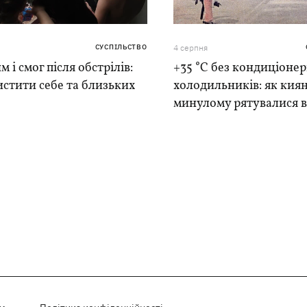
СУСПІЛЬСТВО
4 серпня
м і смог після обстрілів:
+35 °C без кондиціонер
истити себе та близьких
холодильників: як киян
минулому рятувалися в