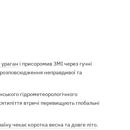
 ураган
і присоромив ЗМІ через гучні
я розповсюдження неправдивої та
їнського гідрометеорологічного
сятиліття втричі перевищують глобальні
раїну чекає коротка весна та довге літо
.