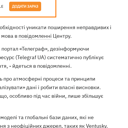
LE
ДОДАТИ ЗАРАЗ
обхідності уникати поширення неправдивих і
е мова в
повідомленні
Центру.
є портал «Телеграф», дезінформуючи
есурс (Telegraf UA) систематично публікує
я, - йдеться в повідомленні.
нь про атмосферні процеси та принципи
ізувати» дані і робити власні висновки.
що, особливо під час війни, лише збільшує
і моделі та глобальні бази даних, які не
я з неофіційних джерел, таких як Ventusky.