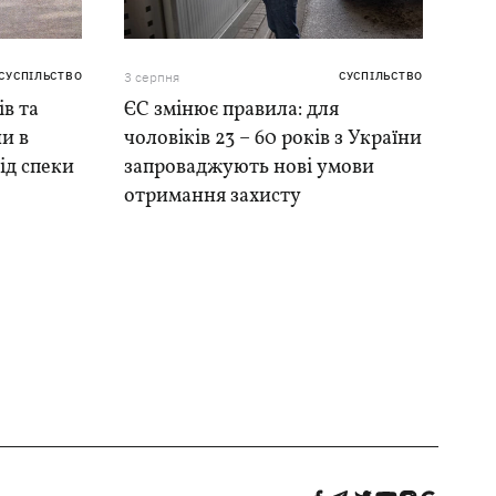
СУСПІЛЬСТВО
3 серпня
СУСПІЛЬСТВО
ів та
ЄС змінює правила: для
и в
чоловіків 23 – 60 років з України
ід спеки
запроваджують нові умови
отримання захисту