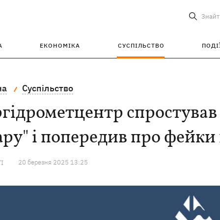
Знайт
А
ЕКОНОМІКА
СУСПІЛЬСТВО
ПОДІ
на
Суспільство
гідрометцентр спростував 
ру" і попередив про фейки
20 березня 2025 13:25
ТІ