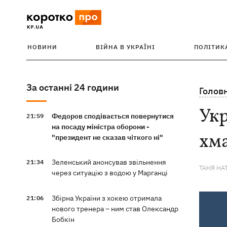
НОВИНИ
ВІЙНА В УКРАЇНІ
ПОЛІТИК
За останні 24 години
Голов
Укр
Федоров сподівається повернутися
21:59
на посаду міністра оборони -
хма
"президент не сказав чіткого ні"
Зеленський анонсував звільнення
21:34
ТАНЯ НА
через ситуацію з водою у Марганці
Збірна України з хокею отримала
21:06
нового тренера – ним став Олександр
Бобкін