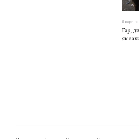
5 серпня
Гар, ди
як зах