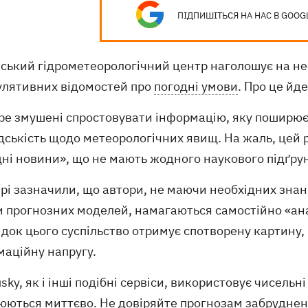
ПІДПИШІТЬСЯ НА НАС В GOOG
нський гідрометеорологічний центр наголошує на не
улятивних відомостей про
погодні умови
. Про це йд
тре змушені спростовувати інформацію, яку поширю
ськість щодо метеорологічних явищ. На жаль, цей р
ні новини», що не мають жодного наукового підґрунт
трі зазначили, що автори, не маючи необхідних зна
 прогнозних моделей, намагаються самостійно «анал
док цього суспільство отримує спотворену картину, 
маційну напругу.
usky, як і інші подібні сервіси, використовує чисельн
юються миттєво. Не довіряйте прогнозам забрудненн