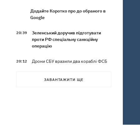
Додайте Коротко про до обраного в
Google
Зеленський доручив підготувати
20:39
проти РФ спеціальну санкційну
операцію
Дрони СБУ вразили два кораблі ФСБ
20:12
РФ "Балаклава" та "Керч"
ЗАВАНТАЖИТИ ЩЕ
Зеленський підписав укази про
19:40
звільнення ще чотирьох послів
Сердечко не витримало - внаслідок
19:19
атаки РФ у притулку на Київщині
загинули собаки
Російські дрони знищили депо
19:15