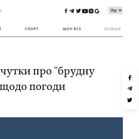
и
Ї
СПОРТ
ШОУ-БІЗ
БІЛЬШЕ
чутки про "брудну
 щодо погоди