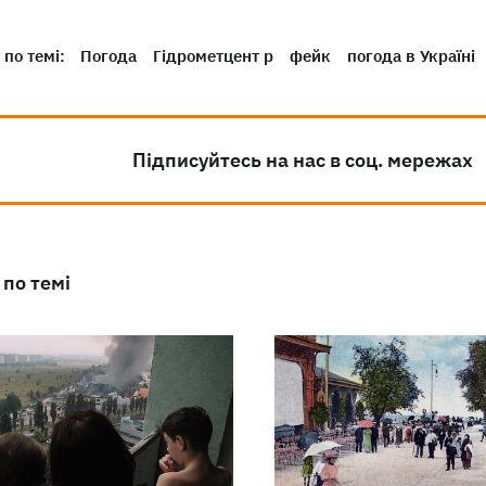
по темі:
Погода
Гідрометцент р
фейк
погода в Україні
Підписуйтесь на нас в соц. мережах
 по темі