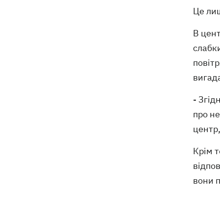
Це лиш
В цент
слабк
повітр
вигада
- Згі
про не
центр,
Крім т
відпо
вони 