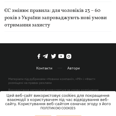
ЄС змінює правила: для чоловіків 23 – 60
років з України запроваджують нові умови
отримання захисту
Контакти
Автори
Матеріали під рубриками «Новини компанії», «PR» і «Факт»
розміщені на правах реклами
Використання матеріалів дозволяється за умови розміщення
активного гіперпосилання на KP.UA в першому абзаці.
Цей веб-сайт використовує cookies для покращення
взаємодії з користувачем під час відвідування веб-
© ТОВ «ЮЛАВ МЕДІА» 2026. Всі права захищені.
сайту. Користування веб-сайтом означає згоду з його
ПОЛІТИКОЮ COOKIES
Дизайн