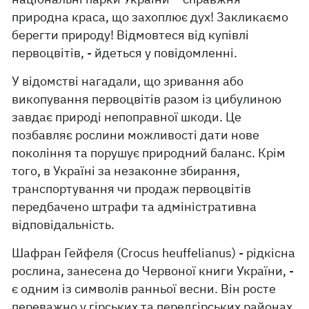
природна краса, що захоплює дух! Закликаємо
берегти природу! Відмовтеся від купівлі
первоцвітів, - йдеться у повідомленні.
У відомстві нагадали, що зривання або
викопування первоцвітів разом із цибулиною
завдає природі непоправної шкоди. Це
позбавляє рослини можливості дати нове
покоління та порушує природний баланс. Крім
того, в Україні за незаконне збирання,
транспортування чи продаж первоцвітів
передбачено штрафи та адміністративна
відповідальність.
Шафран Гейфеля (Crocus heuffelianus) - рідкісна
рослина, занесена до Червоної книги України, -
є одним із символів ранньої весни. Він росте
переважно у гірських та передгірських районах