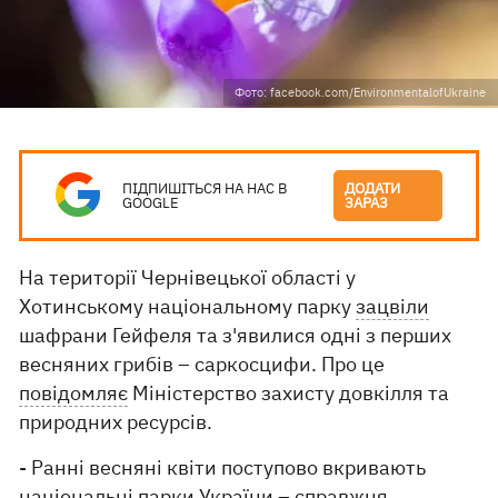
Фото: facebook.com/EnvironmentalofUkraine
ПІДПИШІТЬСЯ НА НАС В
ДОДАТИ
GOOGLE
ЗАРАЗ
На території Чернівецької області у
Хотинському національному парку
зацвіли
шафрани Гейфеля та з'явилися одні з перших
весняних грибів – саркосцифи. Про це
повідомляє
Міністерство захисту довкілля та
природних ресурсів.
- Ранні весняні квіти поступово вкривають
національні парки України – справжня