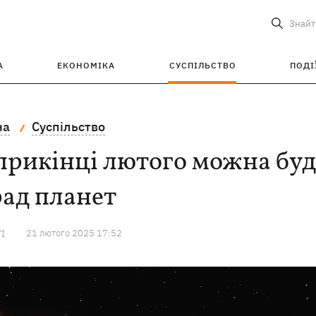
Знайт
А
ЕКОНОМІКА
СУСПІЛЬСТВО
ПОДІ
на
Суспільство
прикінці лютого можна буд
ад планет
21 лютого 2025 17:52
ТІ