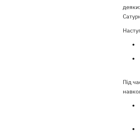
деяки
Сатурн
Наступ
Під ча
навкол