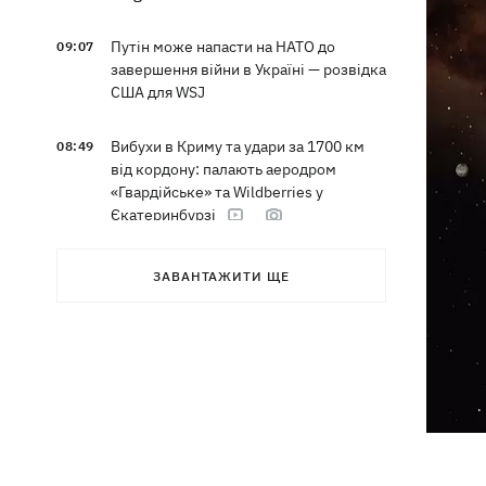
Путін може напасти на НАТО до
09:07
завершення війни в Україні — розвідка
США для WSJ
Вибухи в Криму та удари за 1700 км
08:49
від кордону: палають аеродром
«Гвардійське» та Wildberries у
Єкатеринбурзі
МВС Німеччини спростувало
07:51
ЗАВАНТАЖИТИ ЩЕ
наявність зброї для України на літаку
"Руслан", біля якого знайшли дрон
Федоров заявив, що продовжує
07:27
переговори з Маском про
використання Starlink на території РФ
07:00
5000 гривень на першокласника: все,