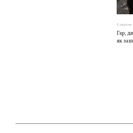
5 серпня
Гар, ди
як зах