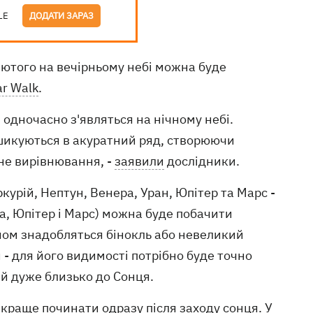
LE
ДОДАТИ ЗАРАЗ
 лютого на вечірньому небі можна буде
ar Walk
.
 одночасно з'являться на нічному небі.
ишикуються в акуратний ряд, створюючи
не вирівнювання, -
заявили
дослідники.
ркурій, Нептун, Венера, Уран, Юпітер та Марс -
ра, Юпітер і Марс) можна буде побачити
ном знадобляться бінокль або невеликий
- для його видимості потрібно буде точно
ий дуже близько до Сонця.
краще починати одразу після заходу сонця. У