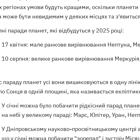
х регіонах умови будуть кращими, оскільки планети
 може бути невидимим у деяких місцях та з'явиться
ні паради планет, які відбудуться у 2025 році:
17 квітня: мале ранкове вирівнювання Нептуна, Ме
10 серпня: велике ранкове вирівнювання Меркурія,
с параду планет усі вони вишиковуються в одну лін
о Сонця в одній площині, яка називається екліптик
У січні можна було побачити
рідкісний парад плане
на небі у великому параді: Марс, Юпітер, Уран, Неп
У Дніпровському науково-просвітницькому центрі а
що у січні можна побачити
"зорепад" і зустріч Міся