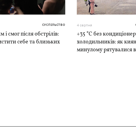
СУСПІЛЬСТВО
4 серпня
м і смог після обстрілів:
+35 °C без кондиціонер
истити себе та близьких
холодильників: як киян
минулому рятувалися в