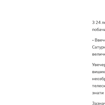
що потрібно знати про «Пакунок
школяра» у 2026 році
07:00
У госпіталізації відмовити: що не так
З 24 л
з наказом МОЗ і які тепер критерії
для лікування в стаціонарі
побачи
Обзивав бандерівцями і виганяв з
06:57
- Ввеч
Польщі: у Гданську поляк побив
Сатурн
співвітчизників, прийнявши їх за
українців
велич
"Динамо" переграло "Карабах" у
06:26
Увечер
кваліфікації Ліги конференцій
вишику
неозб
7 серпня – яке сьогодні свято, що
05:30
телес
сьогодні не можна робити, традиції та
прикмети цього дня
знати 
Зазна