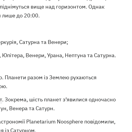
 піднімуться вище над горизонтом. Однак
 лише до 20:00.
ркурія, Сатурна та Венери;
 Юпітера, Венери, Урана, Нептуна та Сатурна.
ію. Планети разом із Землею рухаються
ою.
т
. Зокрема, шість планет з’явилися одночасно
тун, Венера та Сатурн.
строномії Planetarium Noosphere повідомили,
ця із Сатурном
.