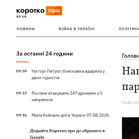
НОВИНИ
ВІЙНА В УКРАЇНІ
ПОЛІТИК
За останні 24 години
Голов
На
На горі Петрос блискавка вдарила у
09:59
двох туристів
пар
Росіяни атакували 147 дронами з 5
09:23
напрямків
ТАНЯ НА
Мапа бойових дій в Україні 07.08.2026
09:16
Додайте Коротко про до обраного в
Google