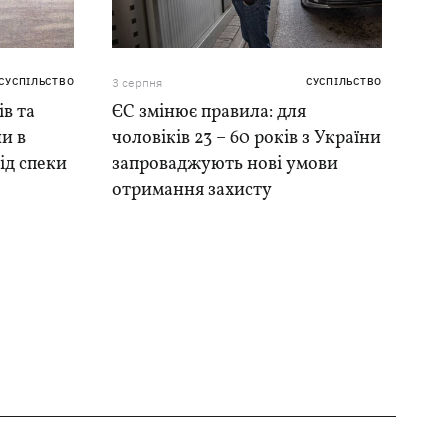
СУСПІЛЬСТВО
3 серпня
СУСПІЛЬСТВО
ів та
ЄС змінює правила: для
и в
чоловіків 23 – 60 років з України
ід спеки
запроваджують нові умови
отримання захисту