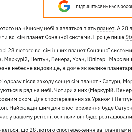
ПІДПИШІТЬСЯ НА НАС В GOOG
ютого на нічному небі з'являться п'ять
планет
. А 28
ти всі сім планет Сонячної системи. Про це пише
St
ері 28 лютого всі сім інших планет Сонячної системи
, Меркурій, Нептун, Венера, Уран, Юпітер і Марс в
езне небесне видовище, відоме як велике планетар
і одразу після заходу сонця сім планет - Сатурн, Ме
ються в ряд на небі. Чотири з них (Меркурій, Вене
роєним оком. Для спостереження за Ураном і Непту
коп. Найскладнішим для спостереження буде Сатурн 
час у вашому регіоні, оскільки він буде розташован
чається, що 28 лютого спостереження за планетами 