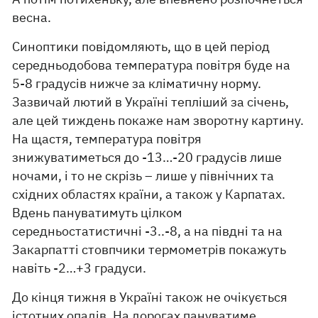
весна.
Синоптики повідомляють, що в цей період
середньодобова температура повітря буде на
5-8 градусів нижче за кліматичну норму.
Зазвичай лютий в Україні тепліший за січень,
але цей тиждень покаже нам зворотну картину.
На щастя, температура повітря
знижуватиметься до -13…-20 градусів лише
ночами, і то не скрізь – лише у північних та
східних областях країни, а також у Карпатах.
Вдень пануватимуть цілком
середньостатистичні -3..-8, а на півдні та на
Закарпатті стовпчики термометрів покажуть
навіть -2…+3 градуси.
До кінця тижня в Україні також не очікується
істотних опадів. На дорогах пануватиме