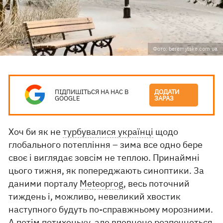
Фото: beremytske.com.ua
ПІДПИШІТЬСЯ НА НАС В
ДОДАТИ
GOOGLE
ЗАРАЗ
Хоч би як не
турбувалися українці
щодо
глобального потепління – зима все одно бере
своє і виглядає зовсім не теплою. Принаймні
цього тижня, як попереджають синоптики. За
даними порталу
Meteoprog
, весь поточний
тиждень і, можливо, невеликий хвостик
наступного будуть по-справжньому морозними.
А потім потихеньку, але впевнено розпочнеться