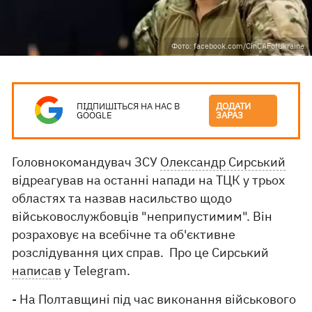
Фото: facebook.com/CinCAFofUkraine
ПІДПИШІТЬСЯ НА НАС В
ДОДАТИ
GOOGLE
ЗАРАЗ
Головнокомандувач ЗСУ
Олександр Сирський
відреагував на останні напади на ТЦК у трьох
областях та назвав насильство щодо
військовослужбовців "неприпустимим". Він
розраховує на всебічне та об'єктивне
розслідування цих справ. Про це Сирський
написав
у Telegram.
- На Полтавщині під час виконання військового