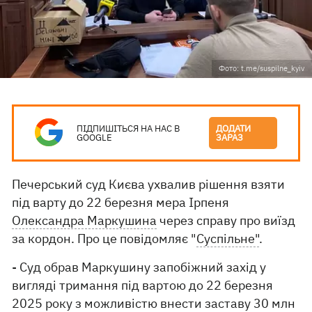
Фото: t.me/suspilne_kyiv
ПІДПИШІТЬСЯ НА НАС В
ДОДАТИ
GOOGLE
ЗАРАЗ
Печерський суд Києва ухвалив рішення взяти
під варту до 22 березня мера Ірпеня
Олександра Маркушина
через справу про виїзд
за кордон. Про це повідомляє "
Суспільне"
.
- Суд обрав Маркушину запобіжний захід у
вигляді тримання під вартою до 22 березня
2025 року з можливістю внести заставу 30 млн