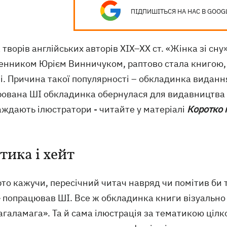
ПІДПИШІТЬСЯ НА НАС В GOOG
 творів англійських авторів ХІХ–ХХ ст. «Жінка зі с
енником Юрієм Винничуком, раптово стала книгою, 
і. Причина такої популярності – обкладинка виданн
рована ШІ обкладинка обернулася для видавництва с
аждають ілюстратори - читайте у матеріалі
Коротко 
тика і хейт
то кажучи, пересічний читач навряд чи помітив би 
» попрацював ШІ. Все ж обкладинка книги візуально
галамага». Та й сама ілюстрація за тематикою цілк