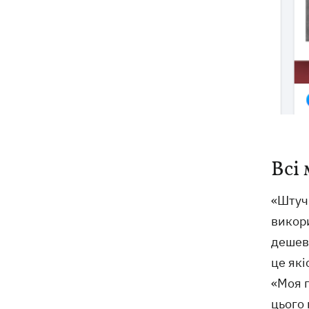
Всі
«Штучн
викор
дешев
це які
«Моя п
цього 