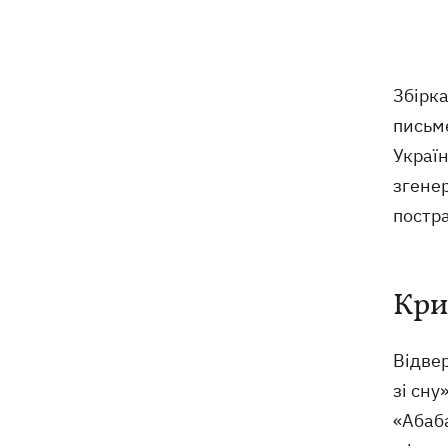
відступає, прогнозують локальні дощі
з грозами
Україна знищуватиме балістичні
18:45
Збірка
установки військ РФ, - Зеленський
письм
Україн
18:27
Гар, дим і смог після обстрілів: як
захистити себе та близьких
згене
постр
Генштаб спростував руйнування
18:17
Бортницької станції в Києві після атак
РФ
Кри
В МЗС відреагували на резонансну
17:45
заяву Залужного про НАТО - "слова
вирвали із контексту"
Відвер
зі сну
«Абаба