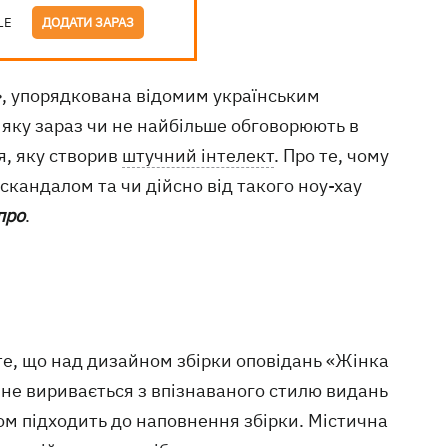
LE
ДОДАТИ ЗАРАЗ
ну», упорядкована відомим українським
яку зараз чи не найбільше обговорюють в
я, яку створив
штучний інтелект
. Про те, чому
кандалом та чи дійсно від такого ноу-хау
про
.
те, що над дизайном збірки оповідань «Жінка
 не виривається з впізнаваного стилю видань
ом підходить до наповнення збірки. Містична