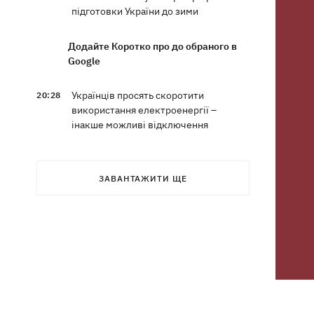
підготовки України до зими
Додайте Коротко про до обраного в
Google
Українців просять скоротити
20:28
використання електроенергії –
інакше можливі відключення
Тайський футболіст загинув від удару
19:50
блискавки просто на полі
ЗАВАНТАЖИТИ ЩЕ
Рада нацбезпеки затвердила План
19:47
стійкості Києва, - Клименко
Мудрик зіграв за "Челсі" – вперше за
19:19
615 днів
Погода в Україні 6 серпня – спека
18:53