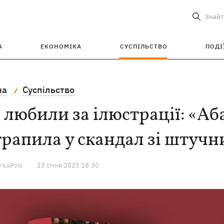
Знайт
А
ЕКОНОМІКА
СУСПІЛЬСТВО
ПОДІ
на
Суспільство
 любили за ілюстрації: «А
рапила у скандал зі штучн
23 сiчня 2025 18:30
УХАРУК