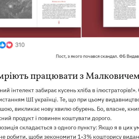
Пост, з якого почався скандал. ФБ Вида
 мріють працювати з Малковиче
ий інтелект забирає кусень хліба в ілюстраторів!»
истанням ШІ українці. Те, що при цьому видавництв
шою, викликає нову хвилю обурень. Бо, власне, кни
сний продукт і повинен коштувати дорого.
озиція складається з одного пункту: Якщо я в цих 
не робити, щоби зекономити 1-3% кошторису видання