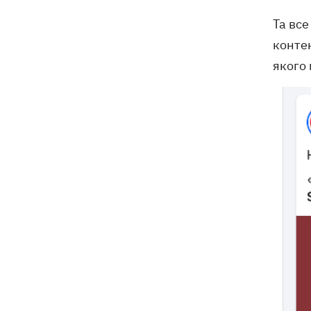
Та все
конте
якого 