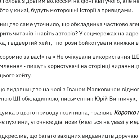
 голова з довгим волоссям на фоні квітучого, але н
обто у книзі, будуть моторошні історії з привидами.
ництво саме уточнило, що обкладинка частково зген
рить читачів і навіть авторів? У соцмережах на адр
а, і відвертий хейт, і погрози бойкотувати книжки 
соромно за вас!» та « Не очікували використання Ш
млення» - пишуть користувачі на сторінці видавницт
цього хейту.
що видавництво на чолі з Іваном Малковичем відмов
еною ШІ обкладинкою, письменник Юрій Винничук, 
думка з цього приводу позитивна, - заявив
Коротко 
є пухлини, уточнює діагнози (мається на увазі у мед
підкреслив, що багато західних видавництв доручаю