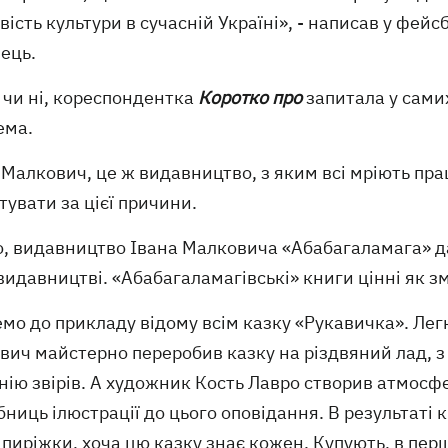
ість культури в сучасній Україні», - написав у фей
ець.
 чи ні, кореспондентка
Коротко про
запитала у самих
ема.
 Малкович, це ж видавництво, з яким всі мріють пра
увати за цієї причини.
о, видавництво Івана Малковича «Абабагаламага» да
идавництві. «Абабагаламагівські» книги цінні як зм
мо до прикладу відому всім казку «Рукавичка». Легк
ич майстерно переробив казку на різдвяний лад, з
ію звірів. А художник Кость Лавро створив атмосфе
бниць ілюстрації до цього оповідання. В результаті
 пиріжки, хоча цю казку знає кожен. Купують, в пер