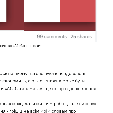
вництво «Абабагаламага»
м
. Ось на цьому наголошують невдоволені
о економить, а отже, книжка може бути
ги «Абабагаламага» - це не про здешевлення,
умовах можу дати митцям роботу, але вирішую
 - гріш ціна всім моїм словам про