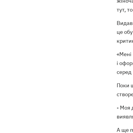
жіноча
тут, т
Видав
це обу
критик
«Мені 
і офор
серед 
Поки 
створ
- Моя 
виявля
А ще 