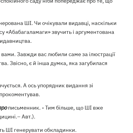
еспокійного саду ніби попереджає про те, що
ерована ШІ. Чи очікували видавці, наскільки
есу «Абабагаламаги» звучить і аргументована
видавництва.
І вами. Завжди вас любили саме за ілюстрації
ва. Звісно, є й інша думка, яка загубилася
чується. А ось упорядник видання зі
прокоментував.
про
письменник. - Тим більше, що ШІ вже
ицині.– Авт.).
ть ШІ генерувати обкладинки.