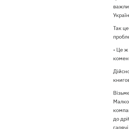
важлив
Україн
Так це
пробл
- Це ж
комент
Дійсн
книгов
Візьме
Малков
компан
до дрі
гарячі