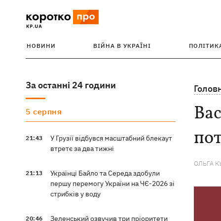
НОВИНИ
ВІЙНА В УКРАЇНІ
ПОЛІТИК
За останні 24 години
Голов
Вас
5 серпня
пот
У Грузії відбувся масштабний блекаут
21:43
втретє за два тижні
ОЛЬГА К
Українці Байло та Середа здобули
21:13
першу перемогу України на ЧЄ-2026 зі
стрибків у воду
Зеленський озвучив три пріоритети
20:46