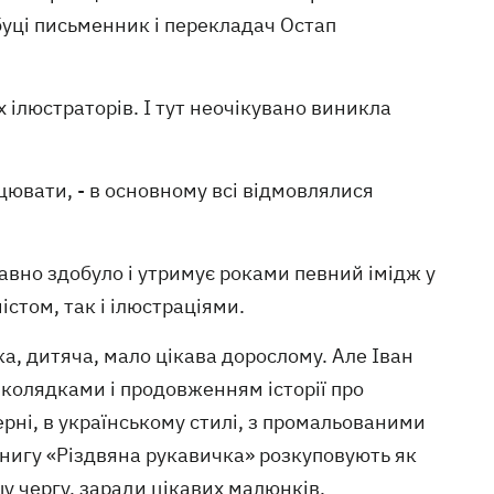
сбуці письменник і перекладач Остап
 ілюстраторів. І тут неочікувано виникла
цювати, - в основному всі відмовлялися
вно здобуло і утримує роками певний імідж у
істом, так і ілюстраціями.
а, дитяча, мало цікава дорослому. Але Іван
 колядками і продовженням історії про
рні, в українському стилі, з промальованими
 книгу «Різдвяна рукавичка» розкуповують як
шу чергу, заради цікавих малюнків.