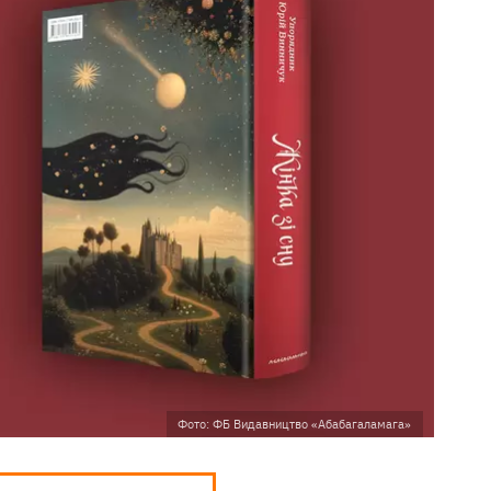
Фото: ФБ Видавництво «Абабагаламага»