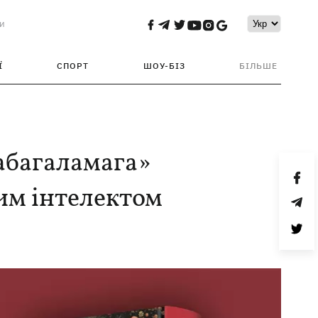
и
Ї
СПОРТ
ШОУ-БІЗ
БІЛЬШЕ
бабагаламага»
им інтелектом