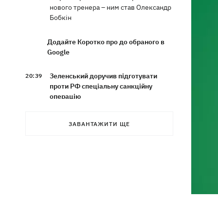
нового тренера – ним став Олександр
Бобкін
Додайте Коротко про до обраного в
Google
Зеленський доручив підготувати
20:39
проти РФ спеціальну санкційну
операцію
Дрони СБУ вразили два кораблі ФСБ
20:12
ЗАВАНТАЖИТИ ЩЕ
РФ "Балаклава" та "Керч"
Зеленський підписав укази про
19:40
звільнення ще чотирьох послів
Сердечко не витримало - внаслідок
19:19
атаки РФ у притулку на Київщині
загинули собаки