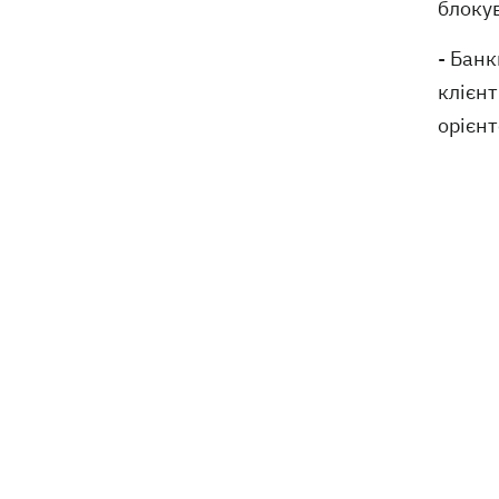
блокув
деталі теракту проти українських
військовополонених
- Банк
клієн
орієнт