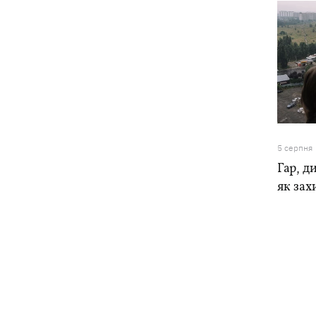
5 серпня
Гар, ди
як зах