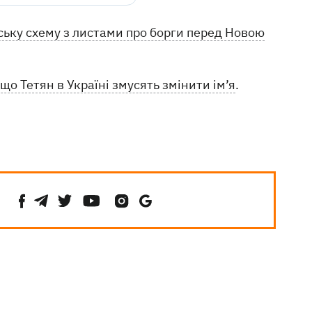
ьку схему з листами про борги перед Новою
о Тетян в Україні змусять змінити ім’я
.