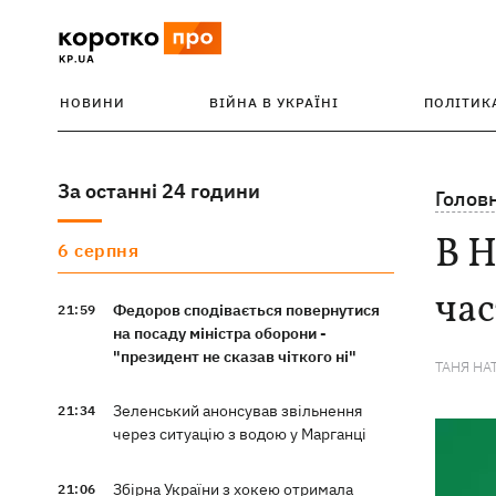
НОВИНИ
ВІЙНА В УКРАЇНІ
ПОЛІТИК
За останні 24 години
Голов
В Н
6 серпня
час
Федоров сподівається повернутися
21:59
на посаду міністра оборони -
"президент не сказав чіткого ні"
ТАНЯ НА
Зеленський анонсував звільнення
21:34
через ситуацію з водою у Марганці
Збірна України з хокею отримала
21:06