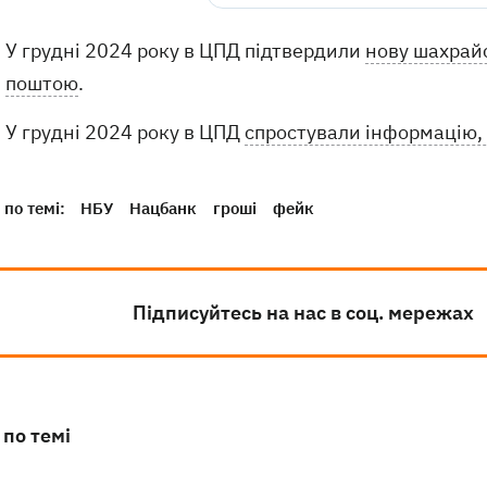
У грудні 2024 року в ЦПД підтвердили
нову шахрайс
поштою
.
У грудні 2024 року в ЦПД
спростували інформацію, щ
по темі:
НБУ
Нацбанк
гроші
фейк
Підписуйтесь на нас в соц. мережах
 по темі