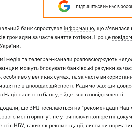
ПІДПИШІТЬСЯ НА НАС В GOOG
нальний банк спростував
інформацію
, що з'явилася
ів громадян за часте зняття готівки. Про це
повідо
України.
емі медіа та телеграм-канали розповсюджують недос
аїнцям можуть блокувати банківські рахунки за част
, особливо у великих сумах, та за часте використан
ація не відповідає дійсності. Радимо завжди довір
 Національного банку, - йдеться в повідомленні.
 додали, що ЗМІ посилаються на "рекомендації Нац
сового моніторингу", не уточнюючи конкретні докум
нтів НБУ, таких як рекомендації, листи чи нормати