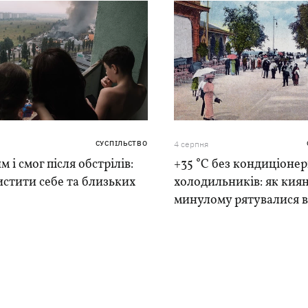
СУСПІЛЬСТВО
4 серпня
м і смог після обстрілів:
+35 °C без кондиціонер
истити себе та близьких
холодильників: як киян
минулому рятувалися в