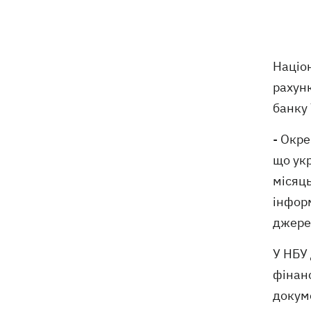
Російські дрони знищили депо
19:15
Укрпошти у Павлограді, загинули
співробітники
Націо
рахунк
Зеленський заснував нове свято -
18:43
День військ зв'язку та кібербезпеки
банку 
ЗСУ
- Окр
Український кандидат у судді МКС
18:13
що укр
Кішакевич не пройшов тест на знання
місяць
мов
інформ
18:05
Кадрова реформа Драпатого:
джерел
Валерій Маркус може стати
«генералом усіх сержантів» ЗСУ
У НБУ
фінан
Оленівка: «Азов», СБУ та Офіс
17:58
докуме
Генпрокурора оприлюднили нові