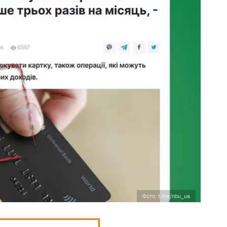
Фото: t.me/nbu_ua