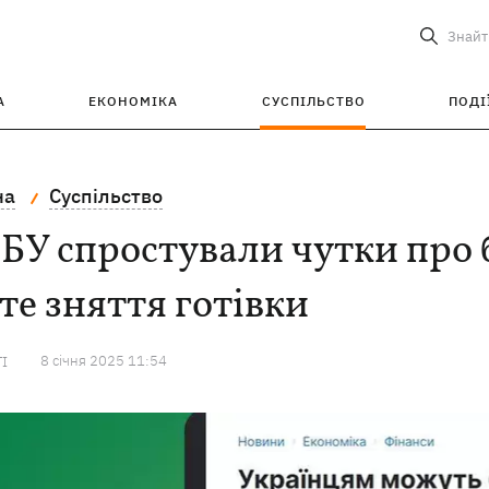
Знайт
А
ЕКОНОМІКА
СУСПІЛЬСТВО
ПОДІ
на
Суспільство
БУ спростували чутки про 
те зняття готівки
8 сiчня 2025 11:54
ТІ