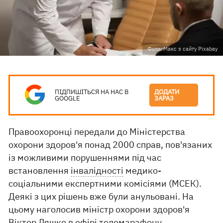
Фото: Макс з сайту Pixabay
ПІДПИШІТЬСЯ НА НАС В
ДОДАТИ
GOOGLE
ЗАРАЗ
Правоохоронці передали до Міністерства
охорони здоров'я понад 2000 справ, пов'язаних
із можливими порушеннями під час
встановлення
інвалідності
медико-
соціальними експертними комісіями (МСЕК).
Деякі з цих рішень вже були анульовані. На
цьому наголосив міністр охорони здоров'я
Віктор Ляшко
в ефірі
телемарафону.