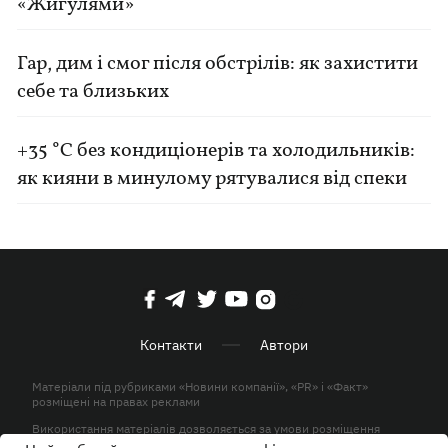
«Жигулями»
Гар, дим і смог після обстрілів: як захистити
себе та близьких
+35 °C без кондиціонерів та холодильників:
як кияни в минулому рятувалися від спеки
Контакти
Автори
Матеріали під рубриками «Новини компанії», «PR» і «Факт»
розміщені на правах реклами
Використання матеріалів дозволяється за умови розміщення
активного гіперпосилання на KP.UA в першому абзаці.