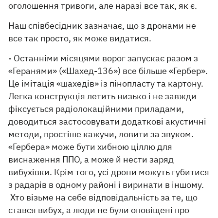
оголошення тривоги, але наразі все так, як є.
Наш співбесідник зазначає, що з дронами не
все так просто, як може видатися.
- Останніми місяцями ворог запускає разом з
«Геранями» («Шахед-136») все більше «Гербер».
Це імітація «шахедів» із пінопласту та картону.
Легка конструкція летить низько і не завжди
фіксується радіолокаційними приладами,
доводиться застосовувати додаткові акустичні
методи, простіше кажучи, ловити за звуком.
«Гербера» може бути хибною ціллю для
виснаження ППО, а може й нести заряд
вибухівки. Крім того, усі дрони можуть губитися
з радарів в одному районі і виринати в іншому.
Хто візьме на себе відповідальність за те, що
стався вибух, а люди не були оповіщені про