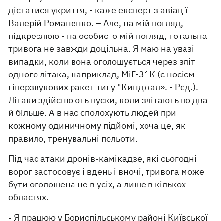
дістатися укриття, - каже експерт з авіації
Валерій Романенко. – Але, на мій погляд,
підкреслюю - на особисто мій погляд, тотальна
тривога не завжди доцільна. Я маю на увазі
випадки, коли вона оголошується через зліт
одного літака, наприклад, МіГ-31К (є носієм
гіперзвукових ракет типу "Кинджал». - Ред.).
Літаки здійснюють пуски, коли злітають по два
й більше. А в нас сполохують людей при
кожному одиничному підйомі, хоча це, як
правило, тренувальні польоти.
Під час атаки дронів-камікадзе, які сьогодні
ворог застосовує і вдень і вночі, тривога може
бути оголошена не в усіх, а лише в кількох
областях.
- Я працюю у Бориспільському районі Київської