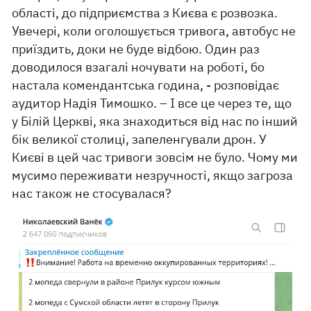
області, до підприємства з Києва є розвозка.
Увечері, коли оголошується тривога, автобус не
приїздить, доки не буде відбою. Один раз
доводилося взагалі ночувати на роботі, бо
настала комендантська година, - розповідає
аудитор Надія Тимошко. – І все це через те, що
у Білій Церкві, яка знаходиться від нас по інший
бік великої столиці, запеленгували дрон. У
Києві в цей час тривоги зовсім не було. Чому ми
мусимо переживати незручності, якщо загроза
нас також не стосувалася?