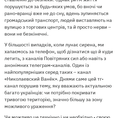
порушується за будь-яких умов, бо вночі чи
рано-вранці вже не до сну, вдень зупиняється
громадський транспорт, людей виставляють на
вулицю з торгових центрів, та й просто нерви –
вони не безкінечні.
У більшості випадків, коли лунає сирена, ми
хапаємось за телефон, щоб дізнатися що й куди
летить, з каналів Повітряних сил або навіть з
анонімних телеграм-каналів. Один із
найпопулярніших серед таких – канал
«Николаевский Ванёк». Днями саме цей тг-
канал порушив тему, яку вважають актуальною
багато українців: чи потрібно покривати
тривогою територію, значно більшу за зону
можливого ураження?
Чи можливо це технічно і чи необхідно - своєю