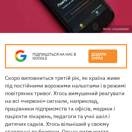
Фото: соцмережі
ПІДПИШІТЬСЯ НА НАС В
ДОДАТИ
GOOGLE
ЗАРАЗ
Скоро виповниться третій рік, як країна живе
під постійними ворожими нальотами і в режимі
повітряних тривог. Хтось вимушений реагувати
на всі «червоні» сигнали, наприклад,
працівники підприємств та офісів, медики і
пацієнти лікарень, педагоги та учні шкіл і
дитячих садків. Хтось вільніший у своєму
ставленні до безпеки. Однак ритм життя