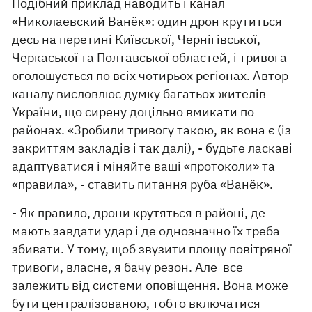
Подібний приклад наводить і канал
«Николаевский Ванёк»: один дрон крутиться
десь на перетині Київської, Чернігівської,
Черкаської та Полтавської областей, і тривога
оголошується по всіх чотирьох регіонах. Автор
каналу висловлює думку багатьох жителів
України, що сирену доцільно вмикати по
районах. «Зробили тривогу такою, як вона є (із
закриттям закладів і так далі), - будьте ласкаві
адаптуватися і міняйте ваші «протоколи» та
«правила», - ставить питання руба «Ванёк».
- Як правило, дрони крутяться в районі, де
мають завдати удар і де однозначно їх треба
збивати. У тому, щоб звузити площу повітряної
тривоги, власне, я бачу резон. Але все
залежить від системи оповіщення. Вона може
бути централізованою, тобто включатися