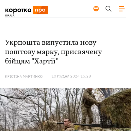
Укрпошта випустила нову
поштову марку, присвячену
бійцям "Хартії"
10 грудня 2024 15:28
КРІСТІНА МАРТИНКО