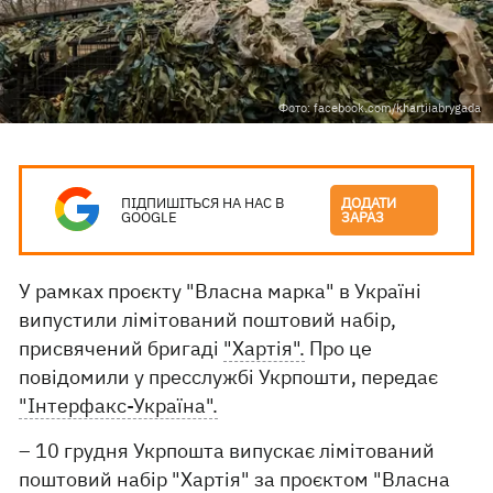
Фото: facebook.com/khartiiabrygada
ПІДПИШІТЬСЯ НА НАС В
ДОДАТИ
GOOGLE
ЗАРАЗ
У рамках проєкту "Власна марка" в Україні
випустили лімітований поштовий набір,
присвячений бригаді
"Хартія".
Про це
повідомили у пресслужбі Укрпошти, передає
"Інтерфакс-Україна".
– 10 грудня Укрпошта випускає лімітований
поштовий набір "Хартія" за проєктом "Власна