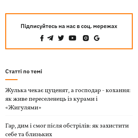
Підписуйтесь на нас в соц. мережах
Статті по темі
Жулька чекає цуценят, а господар - кохання:
як живе переселенець із курами і
«Жигулями»
Гар, дим і смог після обстрілів: як захистити
себе та близьких