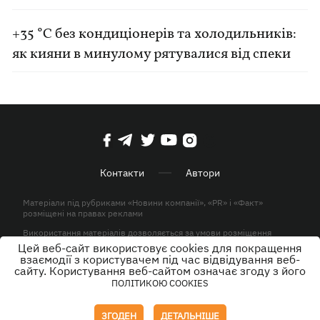
+35 °C без кондиціонерів та холодильників:
як кияни в минулому рятувалися від спеки
Контакти
Автори
Матеріали під рубриками «Новини компанії», «PR» і «Факт»
розміщені на правах реклами
Використання матеріалів дозволяється за умови розміщення
активного гіперпосилання на KP.UA в першому абзаці.
Цей веб-сайт використовує cookies для покращення
взаємодії з користувачем під час відвідування веб-
© ТОВ «ЮЛАВ МЕДІА» 2026. Всі права захищені.
сайту. Користування веб-сайтом означає згоду з його
ПОЛІТИКОЮ COOKIES
Дизайн
ЗГОДЕН
ДЕТАЛЬНІШЕ