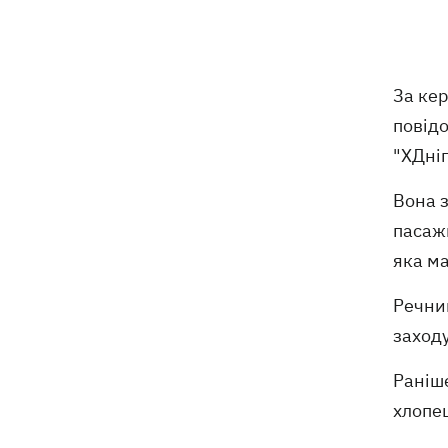
У Болгарії дрон вибухнув неподалік
17:48
великого газопроводу
За ке
Після тривалої хвороби в Аргентині
17:07
повідо
помер батько Ліонеля Мессі
"ХДніп
У Марганці та сусідніх населених
16:39
Вона з
пунктах відновили водопостачання
пасаж
яка ма
Росіяни атакували рейсовий автобус у
16:11
Нікополі - є жертви
Речни
16:00
Кінець світу на 7 секунд: соцмережі в
заходу
паніці, чекаючи 12 серпня, і до чого
тут НАСА
Раніш
хлопе