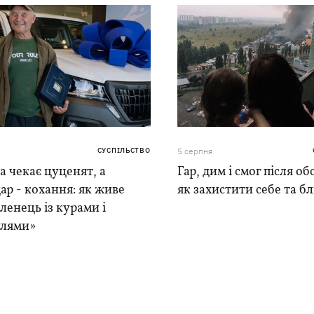
СУСПІЛЬСТВО
5 серпня
 чекає цуценят, а
Гар, дим і смог після обс
ар - кохання: як живе
як захистити себе та б
ленець із курами і
лями»