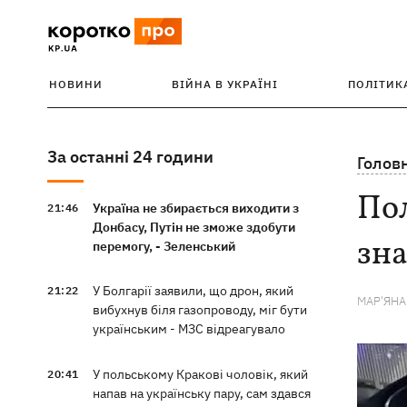
НОВИНИ
ВІЙНА В УКРАЇНІ
ПОЛІТИК
За останні 24 години
Голов
Пол
Україна не збирається виходити з
21:46
Донбасу, Путін не зможе здобути
зна
перемогу, - Зеленський
У Болгарії заявили, що дрон, який
21:22
МАР'ЯН
вибухнув біля газопроводу, міг бути
українським - МЗС відреагувало
У польському Кракові чоловік, який
20:41
напав на українську пару, сам здався