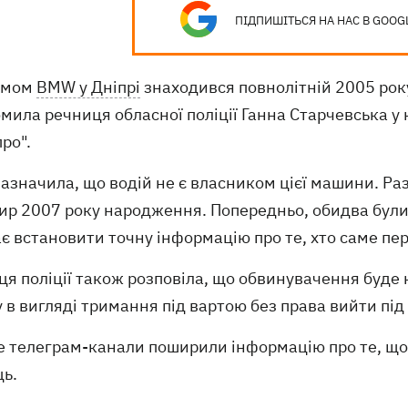
ПІДПИШІТЬСЯ НА НАС В GOOG
рмом
BMW у Дніпрі
знаходився повнолітній 2005 рок
мила речниця обласної поліції Ганна Старчевська у
ро".
азначила, що водій не є власником цієї машини. Раз
ир 2007 року народження. Попередньо, обидва були 
є встановити точну інформацію про те, хто саме пе
ця поліції також розповіла, що обвинувачення буде
 в вигляді тримання під вартою без права вийти під
е телеграм-канали поширили інформацію про те, щ
ць.