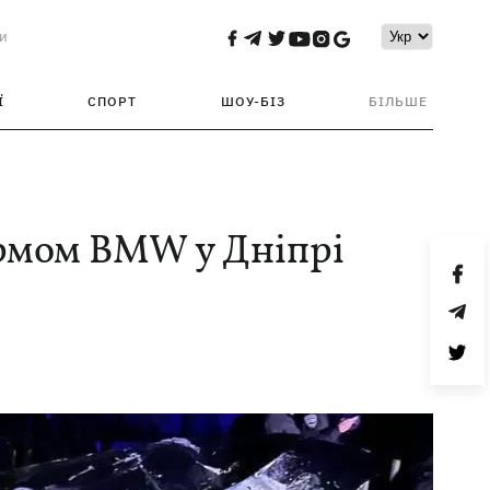
и
Ї
СПОРТ
ШОУ-БІЗ
БІЛЬШЕ
ермом BMW у Дніпрі