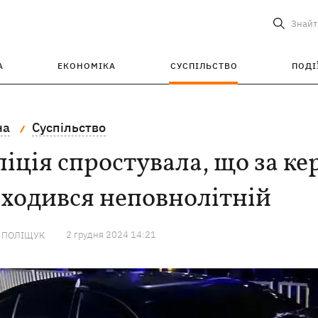
Знайт
А
ЕКОНОМІКА
СУСПІЛЬСТВО
ПОДІ
на
Суспільство
іція спростувала, що за к
ходився неповнолітній
2 грудня 2024 14:21
А ПОЛІЩУК