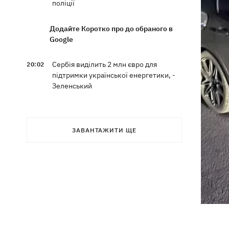
поліції
Додайте Коротко про до обраного в
Google
Сербія виділить 2 млн євро для
20:02
підтримки української енергетики, -
Зеленський
Чат Telegram, де координувалися акції
19:23
за Федорова, видалили після
ЗАВАНТАЖИТИ ЩЕ
затримання адміну
Чемпіон ММА Гудзь уїдливо
18:59
відреагував на своє відсторонення із
проекту до Дня Незалежності
Компанія OpenAI призупинила тести
18:16
ІІ-моделі Astra через побоювання з
приводу її кіберможливостей