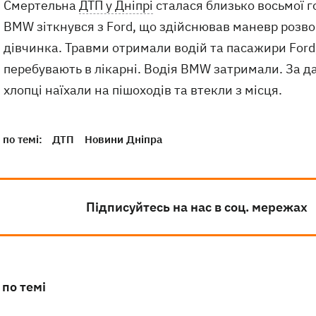
Смертельна
ДТП у Дніпрі
сталася близько восьмої г
BMW зіткнувся з Ford, що здійснював маневр розвор
дівчинка. Травми отримали водій та пасажири Ford, 
перебувають в лікарні. Водія BMW затримали. За д
хлопці наїхали на пішоходів та втекли з місця.
по темі:
ДТП
Новини Дніпра
Підписуйтесь на нас в соц. мережах
 по темі