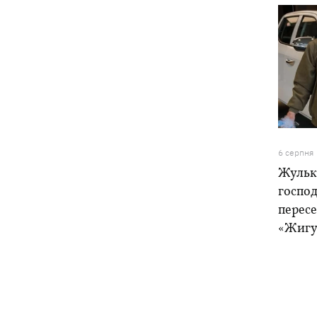
6 серпня
Жулька
господ
пересе
«Жигу