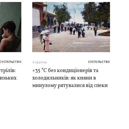
СУСПІЛЬСТВО
4 серпня
СУСПІЛЬСТВО
трілів:
+35 °C без кондиціонерів та
лизьких
холодильників: як кияни в
минулому рятувалися від спеки