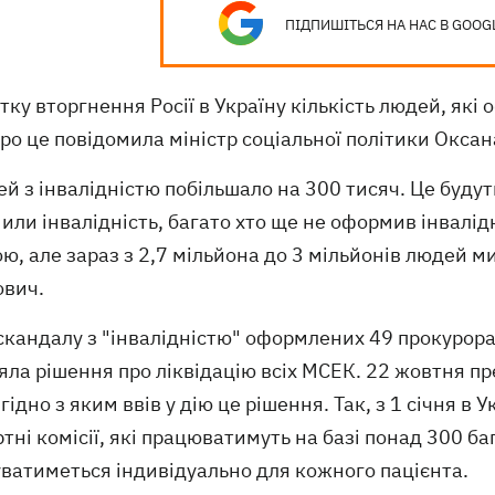
ПІДПИШІТЬСЯ НА НАС В GOOG
тку вторгнення Росії в Україну кількість людей, як
Про це повідомила міністр соціальної політики Окса
й з інвалідністю побільшало на 300 тисяч. Це будут
ли інвалідність, багато хто ще не оформив інвалід
ю, але зараз з 2,7 мільйона до 3 мільйонів людей ми
вич.
 скандалу з "інвалідністю" оформлених 49 прокуро
яла рішення про ліквідацію всіх МСЕК. 22 жовтня 
згідно з яким ввів у дію це рішення. Так, з 1 січня в 
тні комісії, які працюватимуть на базі понад 300 ба
ватиметься індивідуально для кожного пацієнта.