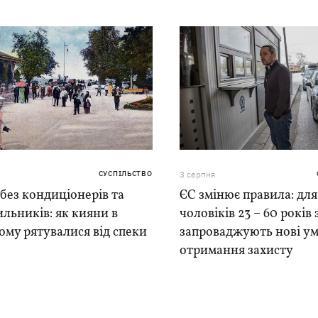
СУСПІЛЬСТВО
3 серпня
 без кондиціонерів та
ЄС змінює правила: для
льників: як кияни в
чоловіків 23 – 60 років
му рятувалися від спеки
запроваджують нові у
отримання захисту