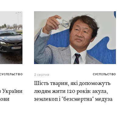
СУСПІЛЬСТВО
2 серпня
СУСПІЛЬСТВО
Шість тварин, які допоможуть
 з України
людям жити 120 років: акула,
мови
землекоп і "безсмертна" медуза