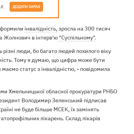
LE
ДОДАТИ ЗАРАЗ
і оформили
інвалідність,
зросла на 300 тисяч
на Жолнович в інтерв'ю
"Суспільному".
ь різні люди, бо багато людей похилого віку
ність. Тому я думаю, що цифра може бути
 маємо статус з інвалідністю, - повідомила
рами Хмельницької обласної прокуратури РНБО
президент Володимир Зеленський підписав
Україні не буде більше МСЕК, їх замінять
гатопрофільних лікарень. Склад лікарів