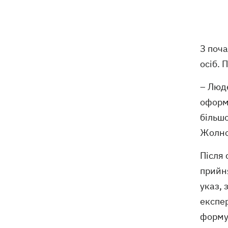
відступає, прогнозують локальні дощі
з грозами
Україна знищуватиме балістичні
18:45
З поча
установки військ РФ, - Зеленський
осіб. 
18:27
Гар, дим і смог після обстрілів: як
– Люде
захистити себе та близьких
оформи
Генштаб спростував руйнування
18:17
більшо
Бортницької станції в Києві після атак
Жолно
РФ
Після
В МЗС відреагували на резонансну
17:45
заяву Залужного про НАТО - "слова
прийн
вирвали із контексту"
указ, 
експер
форму