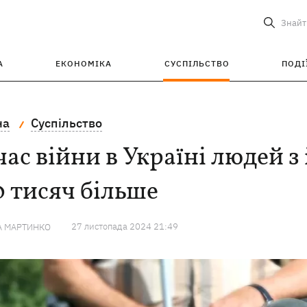
Знайт
А
ЕКОНОМІКА
СУСПІЛЬСТВО
ПОДІ
на
Суспільство
час війни в Україні людей з
 тисяч більше
27 листопада 2024 21:49
А МАРТИНКО