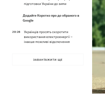
підготовки України до зими
Додайте Коротко про до обраного в
Google
Українців просять скоротити
20:28
використання електроенергії –
інакше можливі відключення
Тайський футболіст загинув від удару
19:50
блискавки просто на полі
ЗАВАНТАЖИТИ ЩЕ
Рада нацбезпеки затвердила План
19:47
стійкості Києва, - Клименко
Мудрик зіграв за "Челсі" – вперше за
19:19
615 днів
Погода в Україні 6 серпня – спека
18:53