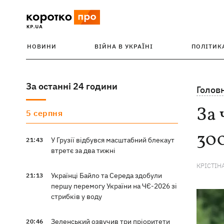
НОВИНИ
ВІЙНА В УКРАЇНІ
ПОЛІТИК
За останні 24 години
Голов
За 
5 серпня
300
У Грузії відбувся масштабний блекаут
21:43
втретє за два тижні
КРІСТІН
Українці Байло та Середа здобули
21:13
першу перемогу України на ЧЄ-2026 зі
стрибків у воду
Зеленський озвучив три пріоритети
20:46