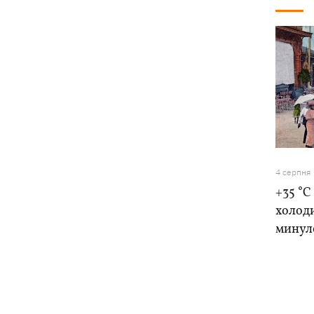
4 серпня
+35 °C
холоди
минуло