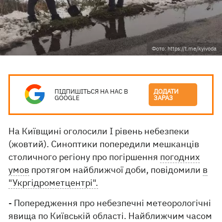
Фото: https://t.me/kyivoda
ПІДПИШІТЬСЯ НА НАС В
ДОДАТИ
GOOGLE
ЗАРАЗ
На Київщині оголосили І рівень небезпеки
(жовтий). Синоптики попередили мешканців
столичного регіону про погіршення
погодних
умов
протягом найближчої доби, повідомили
в
"Укргідрометцентрі".
- Попередження про небезпечні метеорологічні
явища по Київській області. Найближчим часом