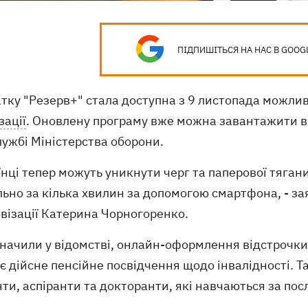
ПІДПИШІТЬСЯ НА НАС В GOOG
атку "Резерв+" стала доступна з 9 листопада можли
зації
. Оновлену програму вже можна завантажити в 
ужбі Міністерства оборони.
їнці тепер можуть уникнути черг та паперової тяган
ьно за кілька хвилин за допомогою смартфона, - за
візації Катерина Чорногоренко.
начили у відомстві, онлайн-оформлення відстрочки 
є дійсне пенсійне посвідчення щодо інвалідності. 
ти, аспіранти та докторанти, які навчаються за по