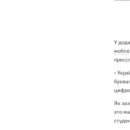
Сердечко не витримало - внаслідок
19:19
атаки РФ у притулку на Київщині
загинули собаки
Російські дрони знищили депо
19:15
У дод
Укрпошти у Павлограді, загинули
співробітники
мобілі
прессл
Зеленський заснував нове свято -
18:43
День військ зв'язку та кібербезпеки
- Укра
ЗСУ
буквал
цифро
Український кандидат у судді МКС
18:13
Кішакевич не пройшов тест на знання
мов
Як заз
хто ма
18:05
Кадрова реформа Драпатого:
студен
Валерій Маркус може стати
«генералом усіх сержантів» ЗСУ