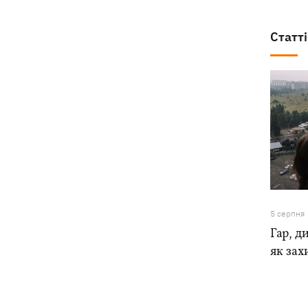
Статті
5 серпня
Гар, ди
як зах