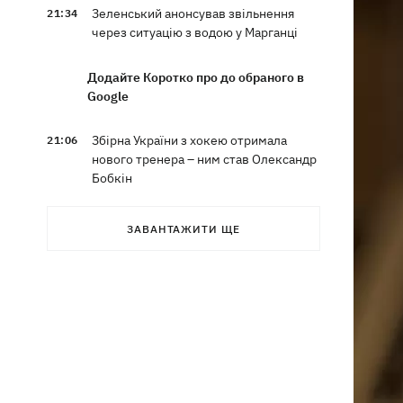
Зеленський анонсував звільнення
21:34
через ситуацію з водою у Марганці
Додайте Коротко про до обраного в
Google
Збірна України з хокею отримала
21:06
нового тренера – ним став Олександр
Бобкін
Зеленський доручив підготувати
20:39
ЗАВАНТАЖИТИ ЩЕ
проти РФ спеціальну санкційну
операцію
Дрони СБУ вразили два кораблі ФСБ
20:12
РФ "Балаклава" та "Керч"
Зеленський підписав укази про
19:40
звільнення ще чотирьох послів