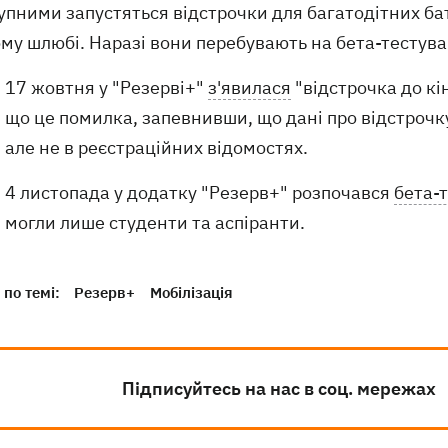
упними запустяться відстрочки для багатодітних бать
му шлюбі. Наразі вони перебувають на бета-тестува
17 жовтня у "Резерві+"
з'явилася
"відстрочка до кін
що це помилка, запевнивши, що дані про відстрочк
але не в реєстраційних відомостях.
4 листопада у додатку "Резерв+" розпочався
бета-
могли лише студенти та аспіранти.
по темі:
Резерв+
Мобілізація
Підписуйтесь на нас в соц. мережах