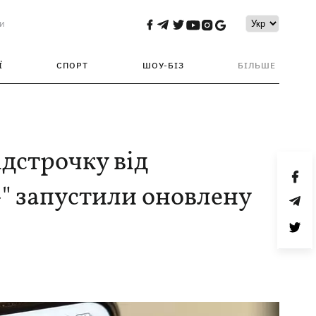
и
Ї
СПОРТ
ШОУ-БІЗ
БІЛЬШЕ
дстрочку від
в+" запустили оновлену