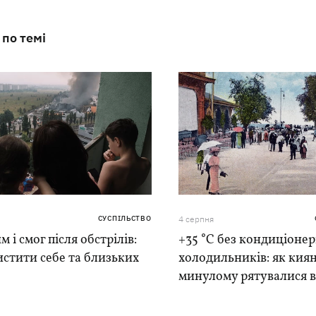
 по темі
СУСПІЛЬСТВО
4 серпня
м і смог після обстрілів:
+35 °C без кондиціонер
истити себе та близьких
холодильників: як киян
минулому рятувалися в