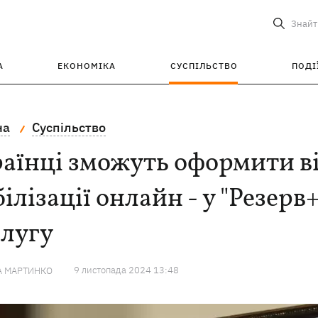
Знайт
А
ЕКОНОМІКА
СУСПІЛЬСТВО
ПОДІ
на
Суспільство
аїнці зможуть оформити ві
ілізації онлайн - у "Резер
слугу
9 листопада 2024 13:48
А МАРТИНКО