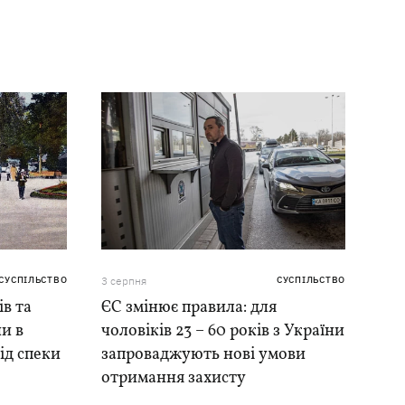
СУСПІЛЬСТВО
3 серпня
СУСПІЛЬСТВО
ів та
ЄС змінює правила: для
и в
чоловіків 23 – 60 років з України
ід спеки
запроваджують нові умови
отримання захисту