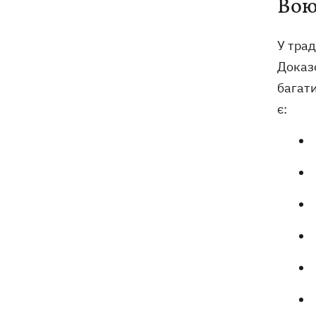
Вою
У трад
Доказо
багати
є: