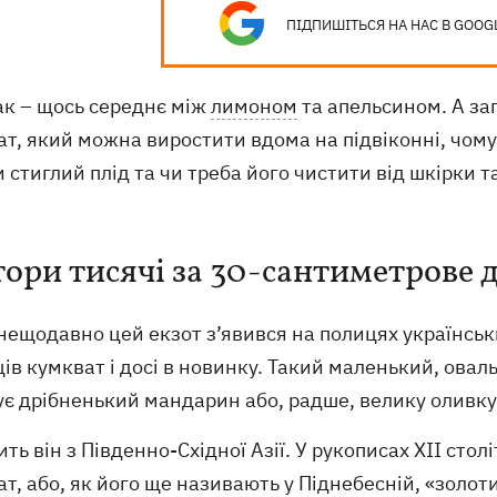
ПІДПИШІТЬСЯ НА НАС В GOOG
ак – щось середнє між
лимоном
та апельсином. А за
т, який можна виростити вдома на підвіконні, чому
 стиглий плід та чи треба його чистити від шкірки т
тори тисячі за 30-сантиметрове 
ещодавно цей екзот з’явився на полицях українськи
ів кумкват і досі в новинку. Такий маленький, ова
ує дрібненький мандарин або, радше, велику оливку
ть він з Південно-Східної Азії. У рукописах XII сто
т, або, як його ще називають у Піднебесній, «золот