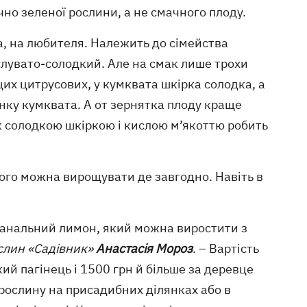
вічно зеленої рослини, а не смачного плоду.
да, на любителя. Належить до сімейства
слувато-солодкий. Але на смак лише трохи
цих цитрусових, у кумквата шкірка солодка, а
онку кумквата. А от зернятка плоду краще
іж солодкою шкіркою і кислою м’якоттю робить
ого можна вирощувати де завгодно. Навіть в
е банальний лимон, який можна виростити з
лин «Садівник»
Анастасія Мороз
. – Вартість
ий пагінець і 1500 грн й більше за деревце
рослину на присадибних ділянках або в