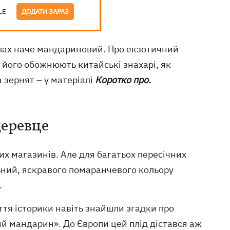
LE
ДОДАТИ ЗАРАЗ
пах наче мандариновий. Про екзотичний
 його обожнюють китайські знахарі, як
а зернят – у матеріалі
Коротко про.
деревце
х магазинів. Але для багатьох пересічних
льний, яскравого помаранчевого кольору
.
ліття історики навіть знайшли згадки про
ий мандарин». До Європи цей плід дістався аж