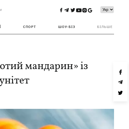
и
Ї
СПОРТ
ШОУ-БІЗ
БІЛЬШЕ
лотий мандарин» із
унітет