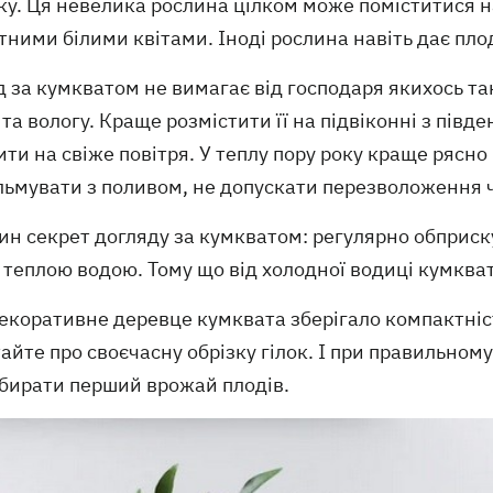
у. Ця невелика рослина цілком може поміститися н
ними білими квітами. Іноді рослина навіть дає пло
 за кумкватом не вимагає від господаря якихось та
 та вологу. Краще розмістити її на підвіконні з півд
ти на свіже повітря. У теплу пору року краще рясно
льмувати з поливом, не допускати перезволоження ч
н секрет догляду за кумкватом: регулярно обприску
 теплою водою. Тому що від холодної водиці кумкват
екоративне деревце кумквата зберігало компактніст
айте про своєчасну обрізку гілок. І при правильному
збирати перший врожай плодів.