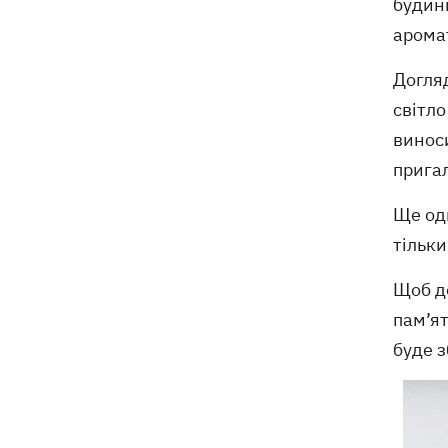
будинк
аромат
Догляд
світло
виноси
прига
Ще оди
тільки
Щоб д
пам’ят
буде 