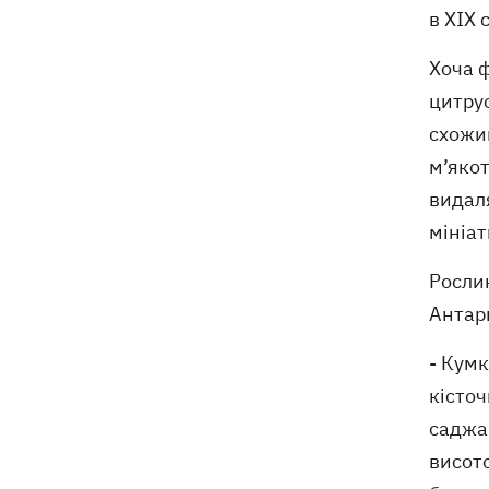
в XIX 
Хоча ф
цитрус
схожий
м’якот
видаля
мініа
Рослин
Антарк
- Кумк
кісточ
саджан
висот