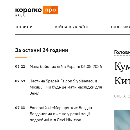
НОВИНИ
ВІЙНА В УКРАЇНІ
ПОЛІТИК
За останні 24 години
Голов
Кум
Мапа бойових дій в Україні 06.08.2026
08:22
Кит
Частина SpaceX Falcon 9 урізалась в
07:59
Місяць – чи буде це мати наслідки для
Землі
ОЛЬГА К
Ексводій «LeМаршрутки» Богдан
07:33
Богданович вже не у реанімації –
подробиці від Лесі Нікітюк