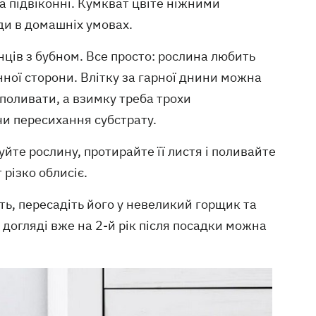
а підвіконні. Кумкват цвіте ніжними
ди в домашніх умовах.
нців з бубном. Все просто: рослина любить
енної сторони. Влітку за гарної днини можна
 поливати, а взимку треба трохи
и пересихання субстрату.
йте рослину, протирайте її листя і поливайте
 різко облисіє.
ь, пересадіть його у невеликий горщик та
 догляді вже на 2-й рік після посадки можна