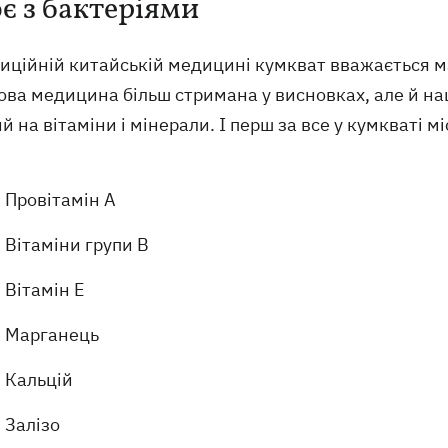
є з бактеріями
иційній китайській медицині кумкват вважається ма
ва медицина більш стримана у висновках, але й наш
й на вітаміни і мінерали. І перш за все у кумкваті м
Провітамін А
Вітаміни групи В
Вітамін Е
Марганець
Кальцій
Залізо