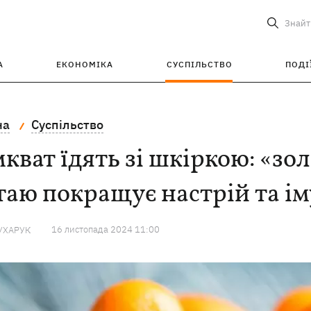
Знайт
А
ЕКОНОМІКА
СУСПІЛЬСТВО
ПОДІ
на
Суспільство
кват їдять зі шкіркою: «зо
аю покращує настрій та ім
16 листопада 2024 11:00
УХАРУК