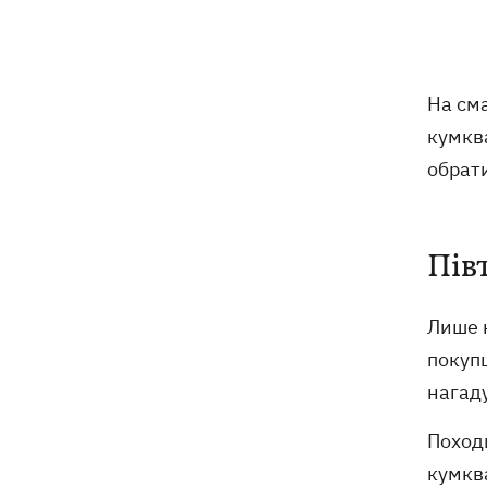
цей день
5 серпня
На см
У Грузії відбувся масштабний блекаут
21:43
кумква
втретє за два тижні
обрати
Українці Байло та Середа здобули
21:13
першу перемогу України на ЧЄ-2026 зі
стрибків у воду
Пів
Зеленський озвучив три пріоритети
20:46
Лише н
підготовки України до зими
покупц
Українців просять скоротити
20:28
нагад
використання електроенергії –
інакше можливі відключення
Походи
кумква