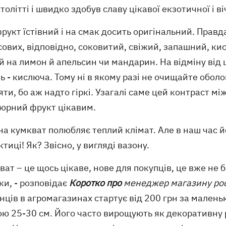
столітті і швидко здобув славу цікавої екзотичної і 
рукт їстівний і на смак досить оригінальний. Прав
ових, відповідно, соковитий, свіжий, запашний, ки
 на лимон й апельсин чи мандарин. На відміну від 
ь - кислюча. Тому ні в якому разі не очищайте обол
ти, бо аж надто гіркі. Узагалі саме цей контраст м
тюрний фрукт цікавим.
а кумкват полюбляє теплий клімат. Але в наш час й
тиці! Як? Звісно, у вигляді вазону.
ват – це щось цікаве, нове для покупців, це вже н
ки, - розповідає
Коротко про
менеджер магазину рос
ців в агромагазинах стартує від 200 грн за маленьк
ою 25-30 см. Його часто вирощують як декоративну 