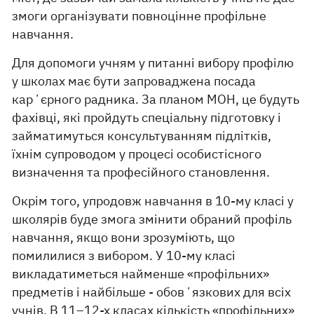
змоги організувати повноцінне профільне
навчання.
Для допомоги учням у питанні вибору профілю
у школах має бути запроваджена посада
карʼєрного радника. За планом МОН, це будуть
фахівці, які пройдуть спеціальну підготовку і
займатимуться консультуванням підлітків,
їхнім супроводом у процесі особистісного
визначення та професійного становлення.
Окрім того, упродовж навчання в 10-му класі у
школярів буде змога змінити обраний профіль
навчання, якщо вони зрозуміють, що
помилилися з вибором. У 10-му класі
викладатиметься найменше «профільних»
предметів і найбільше - обовʼязкових для всіх
учнів. В 11–12-х класах кількість «профільних»