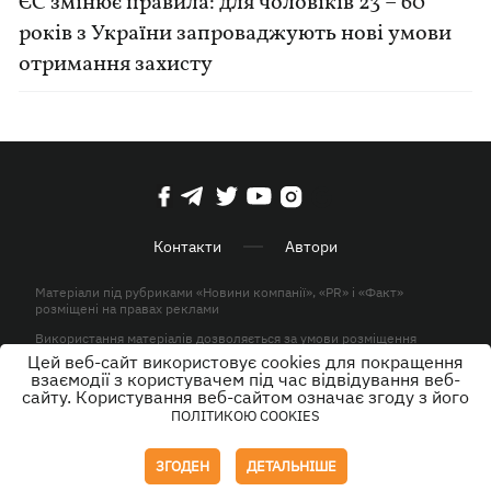
ЄС змінює правила: для чоловіків 23 – 60
років з України запроваджують нові умови
отримання захисту
Контакти
Автори
Матеріали під рубриками «Новини компанії», «PR» і «Факт»
розміщені на правах реклами
Використання матеріалів дозволяється за умови розміщення
активного гіперпосилання на KP.UA в першому абзаці.
Цей веб-сайт використовує cookies для покращення
взаємодії з користувачем під час відвідування веб-
© ТОВ «ЮЛАВ МЕДІА» 2026. Всі права захищені.
сайту. Користування веб-сайтом означає згоду з його
ПОЛІТИКОЮ COOKIES
Дизайн
ЗГОДЕН
ДЕТАЛЬНІШЕ