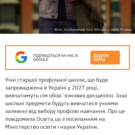
Фото: Изображение Gerd Altmann с сайта Pixabay
ПІДПИШІТЬСЯ НА НАС В
ДОДАТИ
GOOGLE
ЗАРАЗ
Учні
старшої профільної школи
, що буде
запроваджена в Україні у 2027 році,
вивчатимуть сім обовʼязкових дисциплін. Інші
шкільні предмети будуть вивчатися учнями
залежно від вибору профілю навчання. Про це
повідомила
Oсвіта.ua
з посиланням на
Міністерство освіти і науки України.