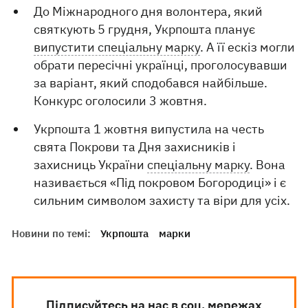
До Міжнародного дня волонтера, який
святкують 5 грудня, Укрпошта планує
випустити спеціальну марку
. А її ескіз могли
обрати пересічні українці, проголосувавши
за варіант, який сподобався найбільше.
Конкурс оголосили 3 жовтня.
Укрпошта 1 жовтня випустила на честь
свята Покрови та Дня захисників і
захисниць України
спеціальну марку
. Вона
називається «Під покровом Богородиці» і є
сильним символом захисту та віри для усіх.
Новини по темі:
Укрпошта
марки
Підписуйтесь на нас в соц. мережах