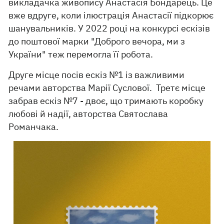
викладачка живопису Анастасія Бондарець. Це
вже вдруге, коли ілюстрація Анастасії підкорює
шанувальників. У 2022 році на конкурсі ескізів
до поштової марки "Доброго вечора, ми з
України" теж перемогла її робота.
Друге місце посів ескіз №1 із важливими
речами авторства Марії Суслової. Третє місце
забрав ескіз №7 - двоє, що тримають коробку
любові й надії, авторства Святослава
Романчака.