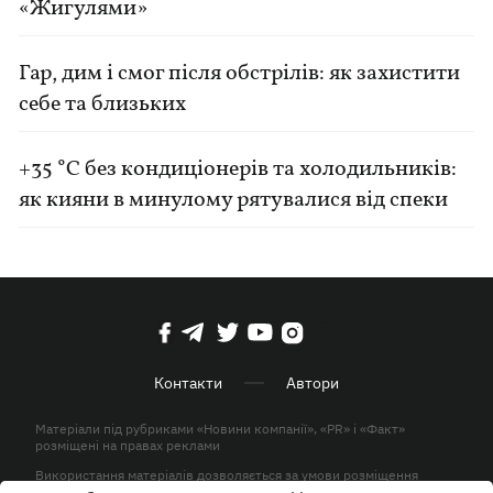
«Жигулями»
Гар, дим і смог після обстрілів: як захистити
себе та близьких
+35 °C без кондиціонерів та холодильників:
як кияни в минулому рятувалися від спеки
Контакти
Автори
Матеріали під рубриками «Новини компанії», «PR» і «Факт»
розміщені на правах реклами
Використання матеріалів дозволяється за умови розміщення
активного гіперпосилання на KP.UA в першому абзаці.