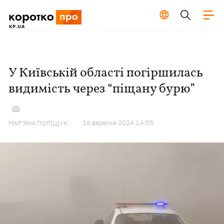
У Київській області погіршилась
видимість через “піщану бурю”
16 вересня 2024 14:05
МАР'ЯНА ПОЛІЩУК