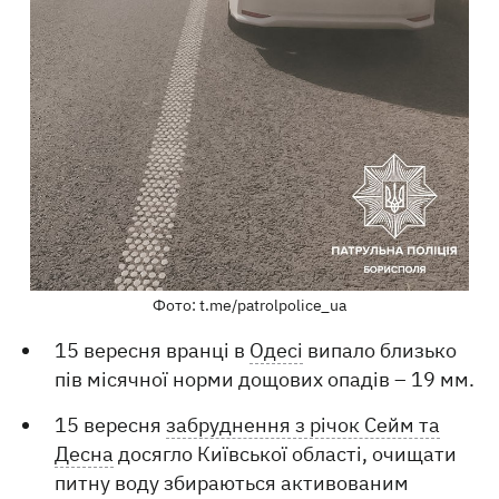
Фото: t.me/patrolpolice_ua
15 вересня вранці в
Одесі
випало близько
пів місячної норми дощових опадів – 19 мм.
15 вересня
забруднення з річок Сейм та
Десна
досягло Київської області, очищати
питну воду збираються активованим