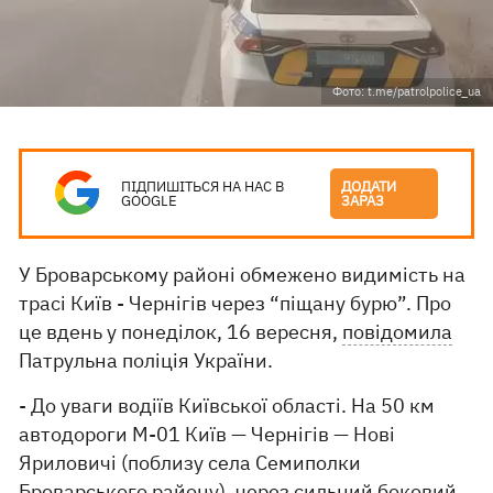
Фото: t.me/patrolpolice_ua
ПІДПИШІТЬСЯ НА НАС В
ДОДАТИ
GOOGLE
ЗАРАЗ
У Броварському районі обмежено видимість на
трасі Київ - Чернігів через “піщану бурю”. Про
це вдень у понеділок, 16 вересня,
повідомила
Патрульна поліція України.
- До уваги водіїв Київської області. На 50 км
автодороги М-01 Київ — Чернігів — Нові
Яриловичі (поблизу села Семиполки
Броварського району), через сильний боковий