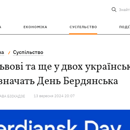
Знайт
А
ЕКОНОМІКА
СУСПІЛЬСТВО
ПОДІ
на
Суспільство
ьвові та ще у двох українс
значать День Бердянська
13 вересня 2024 20:07
ВА БЗІКАДЗЕ