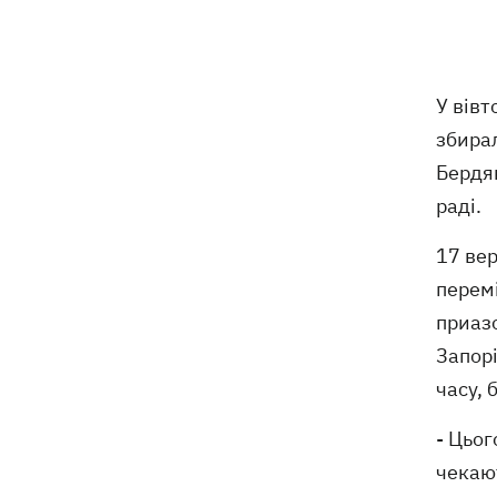
та інтрига з Мессі
Енергосистема пройшла рекордну
10:58
серпневу спеку без відключень, -
Шмигаль
У вівт
збира
Жодної збитої ракети - вночі Росія
10:05
Бердян
атакувала балістикою та понад 150
БпЛА
раді.
17 ве
Фронтмен гурту «Ногу свело!» Макс
09:17
Покровський пояснив, навіщо приїхав
перемі
в Україну
приазо
Запорі
Дороги у Буковелі перетворилися на
08:51
гірські ріки – потужний грозовий
часу, 
буревій накоїв лиха на Франківщині
- Цьог
чекают
08:00
Прожитковий мінімум: як