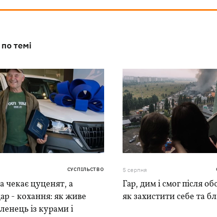
 по темі
СУСПІЛЬСТВО
5 серпня
 чекає цуценят, а
Гар, дим і смог після обс
ар - кохання: як живе
як захистити себе та б
ленець із курами і