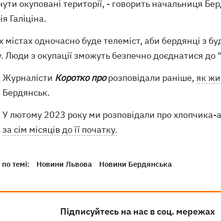
ути окуповані території, - говорить начальниця Берд
ія Галіціна.
х містах одночасно буде телеміст, аби бердянці з б
. Люди з окупації зможуть безпечно доєднатися до 
Журналісти
Коротко про
розповідали раніше,
як жи
Бердянськ.
У лютому 2023 року ми розповідали про хлопчика-а
за сім місяців до її початку.
по темі:
Новини Львова
Новини Бердянська
Підписуйтесь на нас в соц. мережах