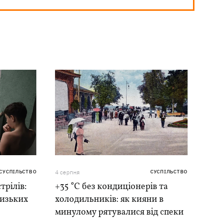
СУСПІЛЬСТВО
4 серпня
СУСПІЛЬСТВО
трілів:
+35 °C без кондиціонерів та
лизьких
холодильників: як кияни в
минулому рятувалися від спеки