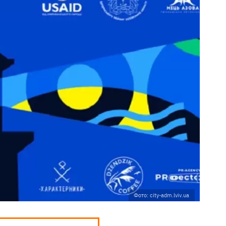
Фото: city-adm.lviv.ua