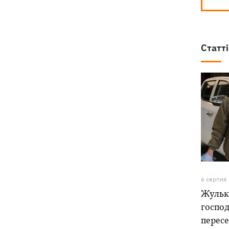
Статті
6 серпня
Жулька
господ
пересе