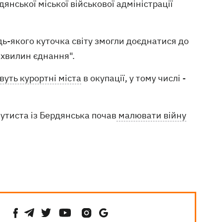
янської міської військової адміністрації
удь-якого куточка світу змогли доєднатися до
"хвилин єднання".
вуть курортні міста
в окупації, у тому числі -
утиста із Бердянська почав
малювати війну