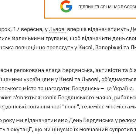
ПІДПИШІТЬСЯ НА НАС В GOOG
орок, 17 вересня, у
Львові
вперше відзначатимуть Де
лись маленькими групами, щоб відзначити день свог
ська повноцінно проведуть у Києві, Запоріжжі та Л
ресня релокована влада Бердянська, активісти та б
щеними українцями у Києві та Львові, об’єднаються
вського міста та нагадати: Бердянськ – це Україна.
жжя з’являться: копія Бердянського маяка, рибальс
бердянські соняшникові "поля", телеміст між містами
о року ми відзначатимемо День Бердянська у релока
ь в окупації, що ми цінуємо їх мовчазний супротив т