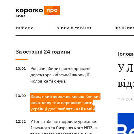
НОВИНИ
ВІЙНА В УКРАЇНІ
ПОЛІТИК
За останні 24 години
Голов
У Л
Росіяни вбили своїми дронами
13:01
директора київської школи, її
від
чоловіка та онука
13:00
Квас, який пережив князів, бочки і
МИРОСЛА
кока-колу теж переживе: чому
українці досі люблять цей напій
У Генштабі підтвердили ураження
12:32
Ільського та Сизранського НПЗ, а