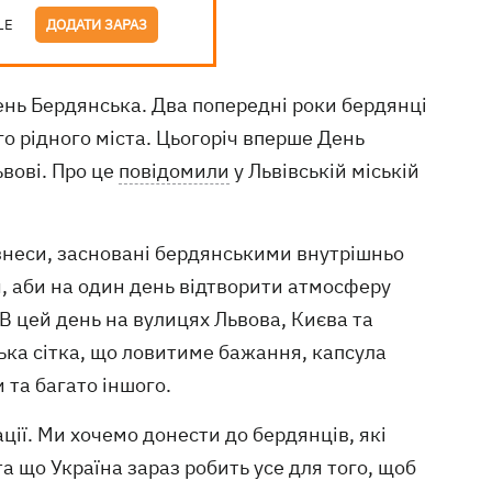
LE
ДОДАТИ ЗАРАЗ
нь Бердянська. Два попередні роки бердянці
о рідного міста. Цьогоріч вперше День
ьвові. Про це
повідомили
у Львівській міській
ізнеси, засновані бердянськими внутрішньо
, аби на один день відтворити атмосферу
 В цей день на вулицях Львова, Києва та
ька сітка, що ловитиме бажання, капсула
 та багато іншого.
ції. Ми хочемо донести до бердянців, які
а що Україна зараз робить усе для того, щоб