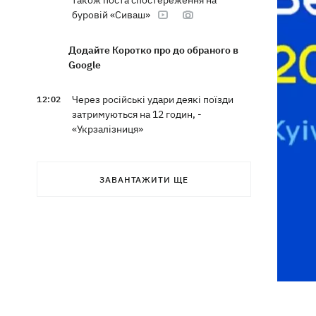
також поста спостереження на
буровій «Сиваш»
Додайте Коротко про до обраного в
Google
Через російські удари деякі поїзди
12:02
затримуються на 12 годин, -
«Укрзалізниця»
12:00
Кульбіт Трампа: чому США забрали
обіцянки щодо ракет для Patriot і що
ЗАВАНТАЖИТИ ЩЕ
робити Києву
«МоЛоЧКа» триває - СБС уразили ще
11:35
12 суден тіньового флоту РФ у
Чорному та Азовському морях
11:00
Весілля Роналду: бум в аеропорту
імені нареченого, 5 дітей біля вівтаря