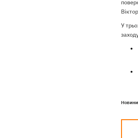
поверн
вираховують рівень «нормального
життя» в Україні та світі
Віктор
У трьо
заходу
Новини 