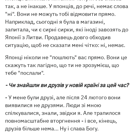
так, а не інакше. У японців, до речі, немає слова
"ні". Вони не можуть тобі відмовити прямо.
Наприклад, сьогодні я була в магазині,
запитала, чи є сирні сирки, які іноді завозять до
Японії з Литви. Продавець довго обходив
ситуацію, щоб не сказати мені чітко: ні, немає.
Японці ніколи не "пошлють" вас прямо. Вони це
скажуть так лагідно, що ти не зрозумієш, що
тебе "послали".
- Чи знайшли ви друзів у новій країні за цей час?
- У мене були друзі, але після 24 лютого вони
виявилися не друзями. Люди зі мною
спілкувалися, знали, звідки я. Але трапилося
повномасштабне вторгнення - і все, кінець,
друзів більше нема... Ну і слава Богу.