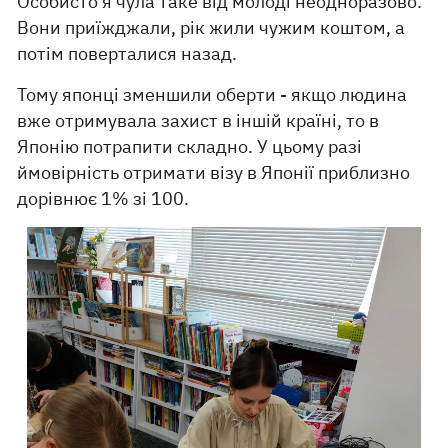
Особисто я чула таке від молоді неодноразово.
Вони приїжджали, рік жили чужим коштом, а
потім поверталися назад.
Тому японці зменшили оберти - якщо людина
вже отримувала захист в іншій країні, то в
Японію потрапити складно. У цьому разі
ймовірність отримати візу в Японії приблизно
дорівнює 1% зі 100.