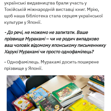
українські видавництва брали участь у
Токійській міжнародній виставці книг. Мрію,
щоб наша бібліотека стала серцем української
культури у Японії.
- До речі, не можемо не запитати. Ваше
прізвище Муракамі – чи не родич випадково
ваш чоловік відомому японському письменнику
Харукі Муракамі чи просто однофамілець?
- Однофамілець. Муракамі досить поширене
прізвище у Японії.