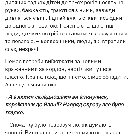
дитячих садках дітей до трьох років носять на
руках, баюкають, граються з ними, завжди
дивляться у вічі. І дітей вчать ставитись один
до одного з повагою. Пояснюють, що є інші
люди, до яких потрібно ставитися з розумінням
та повагою, – колясочники, люди, які втратили
слух, незрячі.
Немає потреби виїжджати за новими
враженнями за кордон, настільки тут все
класно. Країна така, що її неможливо об'їздити.
А ще тут смачна їжа.
- А з якими складнощами ви зіткнулися,
переїхавши до Японії? Навряд одразу все було
гладко.
– Спочатку було незрозуміло, як думають
японці. Виникало питання: чому хтось сказав