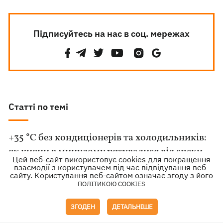
Підписуйтесь на нас в соц. мережах
Статті по темі
+35 °C без кондиціонерів та холодильників:
як кияни в минулому рятувалися від спеки
Цей веб-сайт використовує cookies для покращення
взаємодії з користувачем під час відвідування веб-
сайту. Користування веб-сайтом означає згоду з його
ЄС змінює правила: для чоловіків 23 – 60
ПОЛІТИКОЮ COOKIES
років з України запроваджують нові умови
отримання захисту
ЗГОДЕН
ДЕТАЛЬНІШЕ