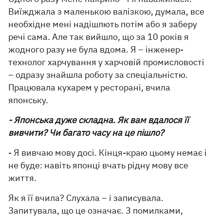
Виїжджала з маленькою валізкою, думала, все
необхідне мені надішлють потім або я заберу
речі сама. Але так вийшло, що за 10 років я
жодного разу не була вдома. Я – інженер-
технолог харчування у харчовій промисловості
– одразу знайшла роботу за спеціальністю.
Працювала кухарем у ресторані, вчила
японську.
- Японська дуже складна. Як вам вдалося її
вивчити? Чи багато часу на це пішло?
- Я вивчаю мову досі. Кінця-краю цьому немає і
не буде: навіть японці вчать рідну мову все
життя.
Як я її вчила? Слухала – і записувала.
Запитувала, що це означає. З помилками,