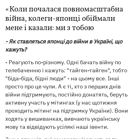
«Коли почалася повномасштабна
війна, колеги-японці обіймали
мене і казали: ми з тобою
- Як ставляться японці до війни в Україні, що
кажуть?
- Реагують по-різному. Одні бачать війну по
телебаченню і кажуть: "тайген-тайген", тобто
"біда-біда, бідні люди" - на цьому все. Інші
просто про це чули. А є ті, хто з перших днів
війни підтримують, постійно донатять, беруть
активну участь у мітингах (у нас щотижня
проходить мітинг на підтримку України). Вони
ходять у вишиванках, вивчають українську
мову та відвідують усілякі наші івенти.