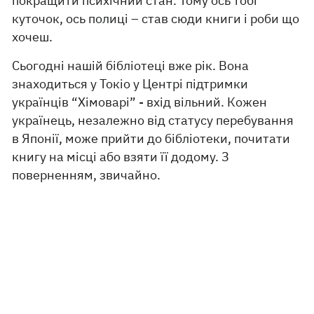
покращити психічний стан. Тому ось тобі
куточок, ось полиці – став сюди книги і роби що
хочеш.
Сьогодні нашій бібліотеці вже рік. Вона
знаходиться у Токіо у Центрі підтримки
українців “Хімоварі” - вхід вільний. Кожен
українець, незалежно від статусу перебування
в Японії, може прийти до бібліотеки, почитати
книгу на місці або взяти її додому. З
поверненням, звичайно.