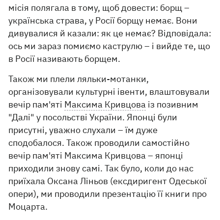
місія полягала в тому, щоб довести: борщ –
українська страва, у Росії борщу немає. Вони
дивувалися й казали: як це немає? Відповідала:
ось ми зараз помиємо каструлю – і вийде те, що
в Росії називають борщем.
Також ми плели ляльки-мотанки,
організовували культурні івенти, влаштовували
вечір пам'яті
Максима Кривцова
із позивним
"Далі" у посольстві України. Японці були
присутні, уважно слухали – їм дуже
сподобалося. Також проводили самостійно
вечір пам'яті Максима Кривцова – японці
приходили знову самі. Так було, коли до нас
приїхала Оксана Ліньов (ексдиригент Одеської
опери), ми проводили презентацію її книги про
Моцарта.