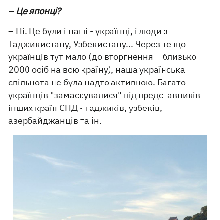
– Це японці?
– Ні. Це були і наші - українці, і люди з
Таджикистану, Узбекистану... Через те що
українців тут мало (до вторгнення – близько
2000 осіб на всю країну), наша українська
спільнота не була надто активною. Багато
українців "замаскувалися" під представників
інших країн СНД - таджиків, узбеків,
азербайджанців та ін.