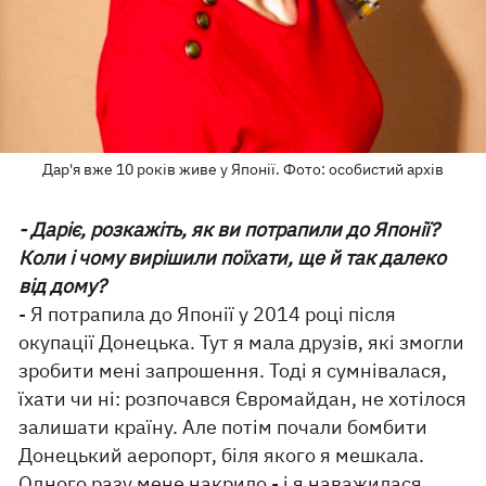
Дар'я вже 10 років живе у Японії. Фото: особистий архів
- Даріє, розкажіть, як ви потрапили до Японії?
Коли і чому вирішили поїхати, ще й так далеко
від дому?
- Я потрапила до Японії у 2014 році після
окупації Донецька. Тут я мала друзів, які змогли
зробити мені запрошення. Тоді я сумнівалася,
їхати чи ні: розпочався Євромайдан, не хотілося
залишати країну. Але потім почали бомбити
Донецький аеропорт, біля якого я мешкала.
Одного разу мене накрило - і я наважилася.