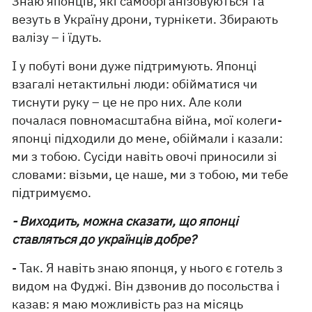
Знаю японців, які самоорганізовуються та
везуть в Україну дрони, турнікети. Збирають
валізу – і їдуть.
І у побуті вони дуже підтримують. Японці
взагалі нетактильні люди: обійматися чи
тиснути руку – це не про них. Але коли
почалася повномасштабна війна, мої колеги-
японці підходили до мене, обіймали і казали:
ми з тобою. Сусіди навіть овочі приносили зі
словами: візьми, це наше, ми з тобою, ми тебе
підтримуємо.
- Виходить, можна сказати, що японці
ставляться до українців добре?
- Так. Я навіть знаю японця, у нього є готель з
видом на Фуджі. Він дзвонив до посольства і
казав: я маю можливість раз на місяць