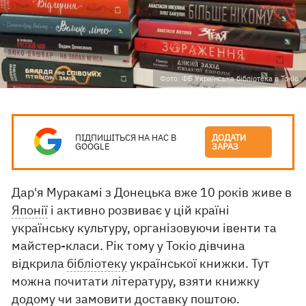
Фото: ФБ Українська бібліотека в Токіо
ПІДПИШІТЬСЯ НА НАС В
ДОДАТИ
GOOGLE
ЗАРАЗ
Дар'я Муракамі з Донецька вже 10 років живе в
Японії
і активно розвиває у цій країні
українську культуру, організовуючи івенти та
майстер-класи. Рік тому у Токіо дівчина
відкрила
бібліотеку
української книжки. Тут
можна почитати літературу, взяти книжку
додому чи замовити доставку поштою.