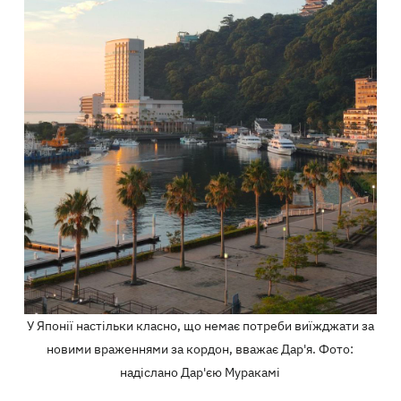
У Японії настільки класно, що немає потреби виїжджати за
новими враженнями за кордон, вважає Дар'я. Фото:
надіслано Дар'єю Муракамі