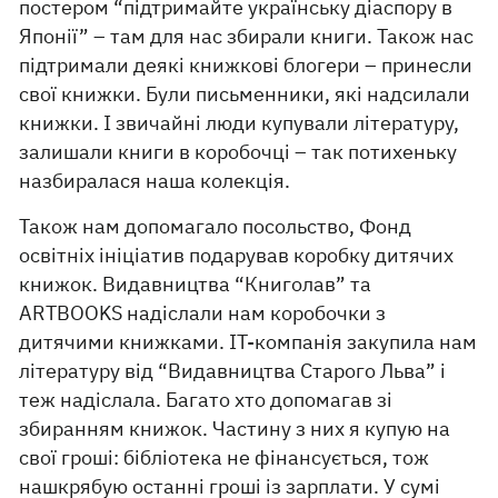
постером “підтримайте українську діаспору в
Японії” – там для нас збирали книги. Також нас
підтримали деякі книжкові блогери – принесли
свої книжки. Були письменники, які надсилали
книжки. І звичайні люди купували літературу,
залишали книги в коробочці – так потихеньку
назбиралася наша колекція.
Також нам допомагало посольство, Фонд
освітніх ініціатив подарував коробку дитячих
книжок. Видавництва “Книголав” та
ARTBOOKS надіслали нам коробочки з
дитячими книжками. IT-компанія закупила нам
літературу від “Видавництва Старого Льва” і
теж надіслала. Багато хто допомагав зі
збиранням книжок. Частину з них я купую на
свої гроші: бібліотека не фінансується, тож
нашкрябую останні гроші із зарплати. У сумі