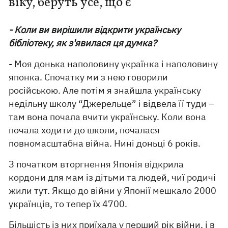
віку, беруть усе, що є”
- Коли ви вирішили відкрити українську
бібліотеку, як з'явилася ця думка?
- Моя донька наполовину українка і наполовину
японка. Спочатку ми з нею говорили
російською. Але потім я знайшла українську
недільну школу “Джерельце” і відвела її туди –
там вона почала вчити українську. Коли вона
почала ходити до школи, почалася
повномасштабна війна. Нині доньці 6 років.
З початком вторгнення Японія відкрила
кордони для мам із дітьми та людей, чиї родичі
жили тут. Якщо до війни у ​​Японії мешкало 2000
українців, то тепер їх 4700.
Більшість із них приїхала у перший рік війни, і в