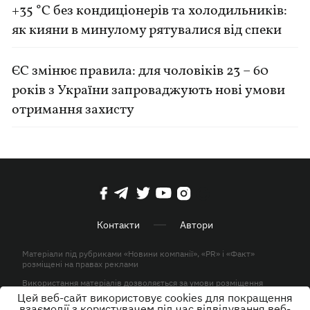
+35 °C без кондиціонерів та холодильників:
як кияни в минулому рятувалися від спеки
ЄС змінює правила: для чоловіків 23 – 60
років з України запроваджують нові умови
отримання захисту
Контакти
Автори
Матеріали під рубриками «Новини компанії», «PR» і «Факт»
розміщені на правах реклами
Використання матеріалів дозволяється за умови розміщення
активного гіперпосилання на KP.UA в першому абзаці.
Цей веб-сайт використовує cookies для покращення
взаємодії з користувачем під час відвідування веб-