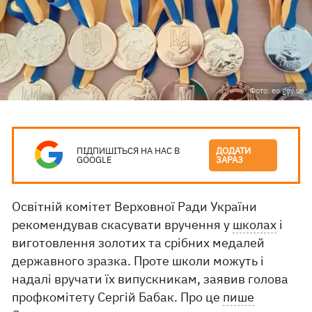
Фото: eo.gov.ua
ПІДПИШІТЬСЯ НА НАС В
ДОДАТИ
GOOGLE
ЗАРАЗ
Освітній комітет Верховної Ради України
рекомендував скасувати вручення у
школах
і
виготовлення золотих та срібних медалей
державного зразка. Проте школи можуть і
надалі вручати їх випускникам, заявив голова
профкомітету Сергій Бабак. Про це
пише