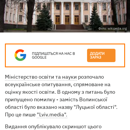
Фото: wikipedia.org
ПІДПИШІТЬСЯ НА НАС В
ДОДАТИ
GOOGLE
ЗАРАЗ
Міністерство освіти та науки
розпочало
всеукраїнське опитування, спрямоване на
оцінку якості освіти. В одному з питань було
припущено помилку - замість Волинської
області було вказано назву "Луцької області".
Про це пише
"Lviv.media".
Видання опублікувало скриншот цього