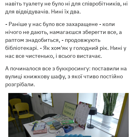
навіть туалету не було ні для співробітників, ні
для відвідувачів. Нині їх два.
- Раніше у нас було все захаращене - коли
нічого не дають, намагаєшся зберегти все, а
раптом знадобиться, - продовжують
бібліотекарі. - Як хом'як у голодний рік. Нині у
нас все чистенько, і всього вистачає.
А починалося все з буккросингу: поставили на
вулиці книжкову шафу, з якої чтиво постійно
розгрібали.