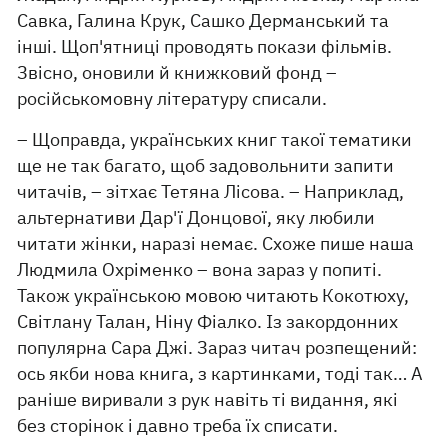
Савка, Галина Крук, Сашко Дерманський та
інші. Щоп'ятниці проводять покази фільмів.
Звісно, ​​оновили й книжковий фонд –
російськомовну літературу списали.
– Щоправда, українських книг такої тематики
ще не так багато, щоб задовольнити запити
читачів, – зітхає Тетяна Лісова. – Наприклад,
альтернативи Дар'ї Донцової, яку любили
читати жінки, наразі немає. Схоже пише наша
Людмила Охріменко – вона зараз у попиті.
Також українською мовою читають Кокотюху,
Світлану Талан, Ніну Фіалко. Із закордонних
популярна Сара Джі. Зараз читач розпещений:
ось якби нова книга, з картинками, тоді так… А
раніше виривали з рук навіть ті видання, які
без сторінок і давно треба їх списати.