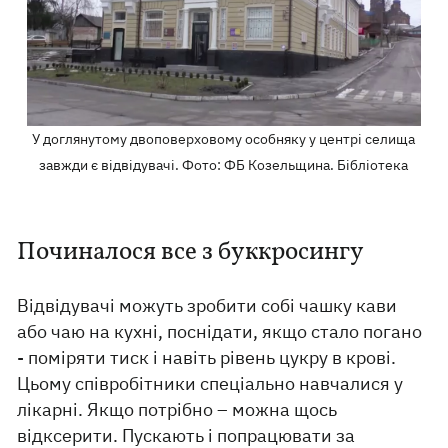
У доглянутому двоповерховому особняку у центрі селища
завжди є відвідувачі. Фото: ФБ Козельщина. Бібліотека
Починалося все з буккросингу
Відвідувачі можуть зробити собі чашку кави
або чаю на кухні, поснідати, якщо стало погано
- поміряти тиск і навіть рівень цукру в крові.
Цьому співробітники спеціально навчалися у
лікарні. Якщо потрібно – можна щось
відксерити. Пускають і попрацювати за