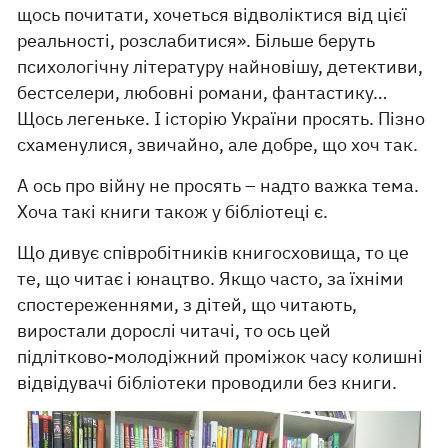
щось почитати, хочеться відволіктися від цієї
реальності, розслабитися». Більше беруть
психологічну літературу найновішу, детективи,
бестселери, любовні романи, фантастику…
Щось легеньке. І історію України просять. Пізно
схаменулися, звичайно, але добре, що хоч так.
А ось про війну не просять – надто важка тема.
Хоча такі книги також у бібліотеці є.
Що дивує співробітників книгосховища, то це
те, що читає і юнацтво. Якщо часто, за їхніми
спостереженнями, з дітей, що читають,
виростали дорослі читачі, то ось цей
підлітково-молодіжний проміжок часу колишні
відвідувачі бібліотеки проводили без книги.