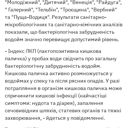
"Молодіжний", "Дитячий", "Венеція", "Райдуга",
" Галерний", "Тельбін", "Троєщина", "Вербний"
та "Пуща-Водиця". Результати санітарно-
мікробіологічних та санітарно-хімічних аналізів
показали, що бактеріологічна забрудненість
водойм значно перевищує допустимий рівень.
- Індекс ЛКП (лактопозитивна кишкова
паличка) у пробах води свідчить про загальну
бактеріологічну забрудненість водойм.
Кишкова паличка активно розмножується у
водоймах у спеку та після рясних опадів. У разі
потрапляння в організм кишкова паличка може
спричинити кишкові інфекції (найчастіші
симптоми: нудота та діарея), запалення
сечовивідних шляхів, статевих органів та тяжкі
захворювання, - йдеться у повідомленні.