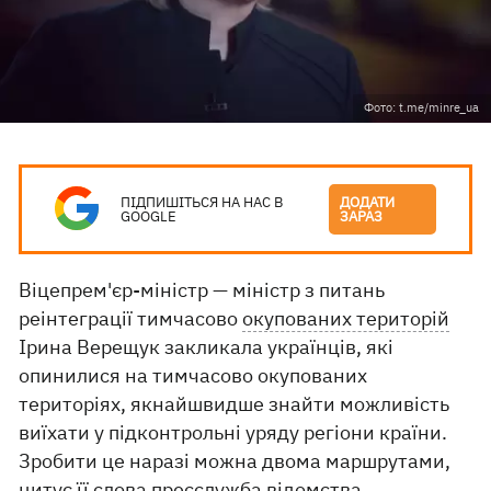
Фото: t.me/minre_ua
ПІДПИШІТЬСЯ НА НАС В
ДОДАТИ
GOOGLE
ЗАРАЗ
Віцепрем'єр-міністр — міністр з питань
реінтеграції тимчасово
окупованих територій
Ірина Верещук закликала українців, які
опинилися на тимчасово окупованих
територіях, якнайшвидше знайти можливість
виїхати у підконтрольні уряду регіони країни.
Зробити це наразі можна двома маршрутами,
цитує її слова
пресслужба відомства.