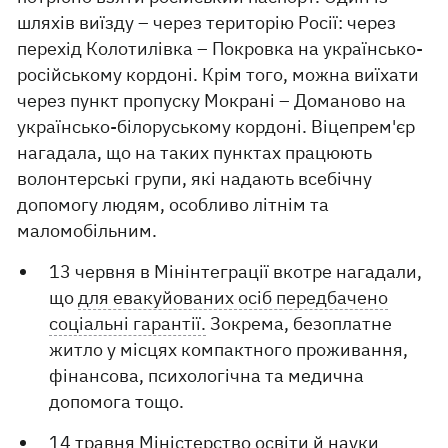
шляхів виїзду – через територію Росії: через
перехід Колотилівка – Покровка на українсько-
російському кордоні. Крім того, можна виїхати
через пункт пропуску Мокрані – Доманово на
українсько-білоруському кордоні. Віцепрем'єр
нагадала, що на таких пунктах працюють
волонтерські групи, які надають всебічну
допомогу людям, особливо літнім та
маломобільним.
13 червня в Мінінтеграції вкотре нагадали,
що
для евакуйованих осіб передбачено
соціальні гарантії.
Зокрема, безоплатне
житло у місцях компактного проживання,
фінансова, психологічна та медична
допомога тощо.
14 травня Міністерство освіти й науки