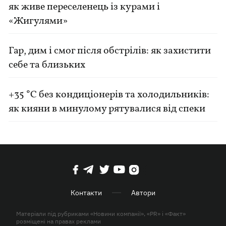
як живе переселенець із курами і
«Жигулями»
Гар, дим і смог після обстрілів: як захистити
себе та близьких
+35 °C без кондиціонерів та холодильників:
як кияни в минулому рятувалися від спеки
Контакти
Автори
Матеріали під рубриками «Новини компанії», «PR» і «Факт»
розміщені на правах реклами