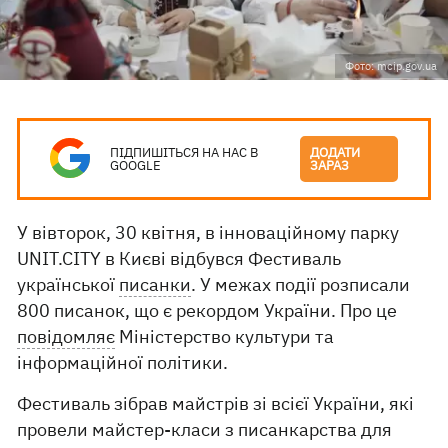
Фото: mcip.gov.ua
ПІДПИШІТЬСЯ НА НАС В
ДОДАТИ
GOOGLE
ЗАРАЗ
У вівторок, 30 квітня, в інноваційному парку
UNIT.CITY в Києві відбувся Фестиваль
української
писанки
. У межах події розписали
800 писанок, що є рекордом України. Про це
повідомляє
Міністерство культури та
інформаційної політики.
Фестиваль зібрав майстрів зі всієї України, які
провели майстер-класи з писанкарства для