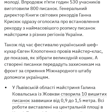
молоді. Впродовж п'яти годин 530 учасників
виготовили 800 писанок. Генеральний
директор Книги світових рекордів Ганна
Крисюк одразу оголосила про встановлення
рекорду з наймасовішого розпису писанок
майстрами з різних регіонів України.
Також під час фестивалю український шеф-
кухар Євген Клопотенко провів майстер-клас,
де показав, як зібрати великодній кошик. А
створені писанки передадуть захисникам на
фронт за сприяння Міжнародного штабу
допомоги українцям.
У Львівській області майстриня Галина
Ковальська із Жовкви
створила 10 вишитих
писанок
заввишки від 0,9 до 1,5 метра. Всі
роботи виставлені на центральній площі в