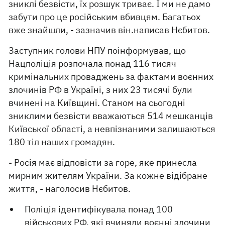
зниклі безвісти, їх розшук триває. І ми не дамо
забути про це російським вбивцям. Багатьох
вже знайшли, - зазначив він.написав Нєбитов.
Заступник голови НПУ поінформував, що
Нацполіція розпочала понад 116 тисяч
кримінальних проваджень за фактами воєнних
злочинів РФ в Україні, з них 23 тисячі були
вчинені на Київщині. Станом на сьогодні
зниклими безвісти вважаються 514 мешканців
Київської області, а невпізнаними залишаються
180 тіл наших громадян.
- Росія має відповісти за горе, яке принесла
мирним жителям України. За кожне відібране
життя, - наголосив Нєбитов.
Поліція ідентифікувала понад 100
військових РФ, які вчиняли
воєнні злочини