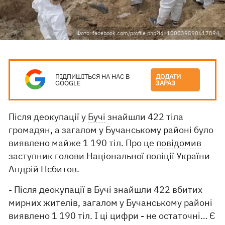
Фото: facebook.com/profile.php?id=100039590617894
ПІДПИШІТЬСЯ НА НАС В
ДОДАТИ
GOOGLE
ЗАРАЗ
Після деокупації у
Бучі
знайшли 422 тіла
громадян, а загалом у Бучанському районі було
виявлено майже 1 190 тіл. Про це
повідомив
заступник голови Національної поліції України
Андрій Нєбитов.
- Після деокупації в Бучі знайшли 422 вбитих
мирних жителів, загалом у Бучанському районі
виявлено 1 190 тіл. І ці цифри - не остаточні… Є