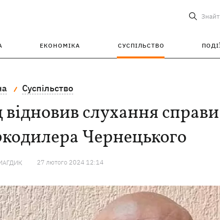
Знайт
А
ЕКОНОМІКА
СУСПІЛЬСТВО
ПОДІ
на
Суспільство
 відновив слухання справи
ркодилера Чернецького
27 лютого 2024 12:14
МАГДИК