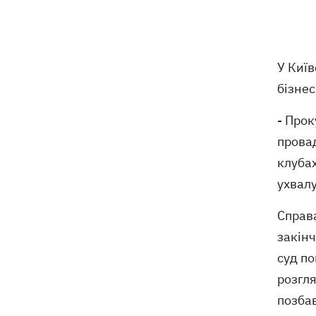
Російські дрони знищили депо
19:15
Укрпошти у Павлограді, загинули
співробітники
У Київ
бізне
Зеленський заснував нове свято -
18:43
День військ зв'язку та кібербезпеки
ЗСУ
- Про
прова
Український кандидат у судді МКС
18:13
клубах
Кішакевич не пройшов тест на знання
ухвалу
мов
Справа
18:05
Кадрова реформа Драпатого:
Валерій Маркус може стати
закінч
«генералом усіх сержантів» ЗСУ
суд п
розгля
Оленівка: «Азов», СБУ та Офіс
17:58
позбав
Генпрокурора оприлюднили нові