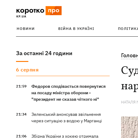
НОВИНИ
ВІЙНА В УКРАЇНІ
ПОЛІТИК
За останні 24 години
Голов
Суд
6 серпня
на
Федоров сподівається повернутися
21:59
на посаду міністра оборони -
"президент не сказав чіткого ні"
НАТАЛЯ 
Зеленський анонсував звільнення
21:34
через ситуацію з водою у Марганці
Збірна України з хокею отримала
21:06