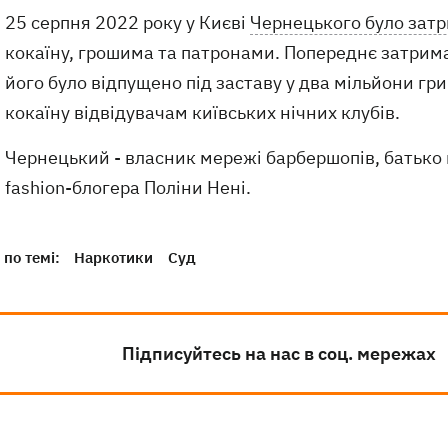
25 серпня 2022 року у Києві
Чернецького було зат
кокаїну, грошима та патронами. Попереднє затриман
його було відпущено під заставу у два мільйони гр
кокаїну відвідувачам київських нічних клубів.
Чернецький - власник мережі барбершопів, батько п
fashion-блогера Поліни Нені.
по темі:
Наркотики
Суд
Підписуйтесь на нас в соц. мережах