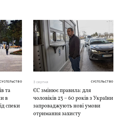
СУСПІЛЬСТВО
3 серпня
СУСПІЛЬСТВО
ів та
ЄС змінює правила: для
и в
чоловіків 23 – 60 років з України
ід спеки
запроваджують нові умови
отримання захисту