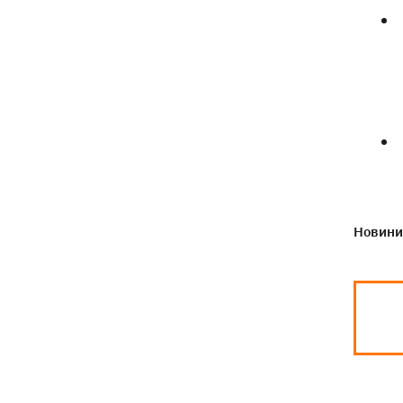
деталі теракту проти українських
військовополонених
Новини 