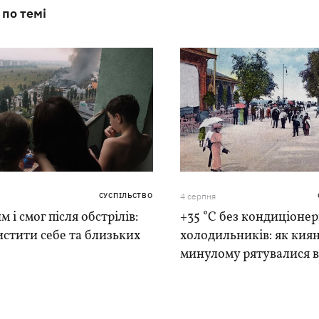
 по темі
СУСПІЛЬСТВО
4 серпня
м і смог після обстрілів:
+35 °C без кондиціонер
истити себе та близьких
холодильників: як киян
минулому рятувалися в