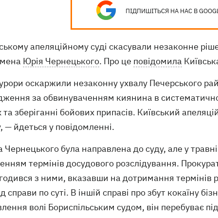
ПІДПИШІТЬСЯ НА НАС В GOOG
ському апеляційному суді скасували незаконне ріш
смена
Юрія Чернецького
. Про це
повідомила
Київська
курори оскаржили незаконну ухвалу Печерського рай
дження за обвинуваченням киянина в систематичном
 та зберіганні бойових припасів. Київський апеляц
, — йдеться у повідомленні.
 Чернецького була направлена ​​до суду, але у травні
енням термінів досудового розслідування. Прокурат
огодився з ними, вказавши на дотримання термінів 
д справи по суті. В іншій справі про збут кокаїну бі
лення волі Бориспільським судом, він перебуває пі