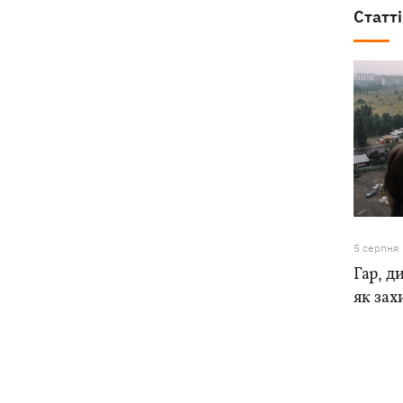
Статті
5 серпня
Гар, ди
як зах