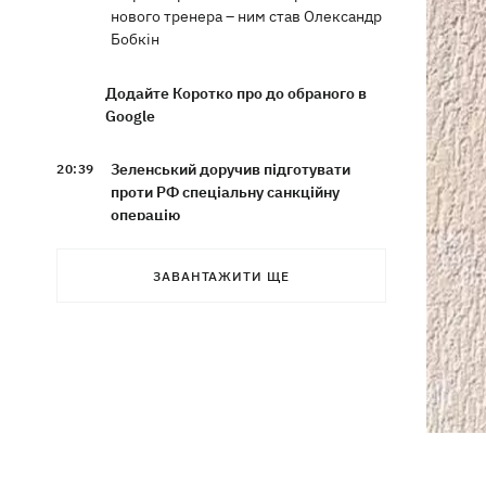
нового тренера – ним став Олександр
Бобкін
Додайте Коротко про до обраного в
Google
Зеленський доручив підготувати
20:39
проти РФ спеціальну санкційну
операцію
Дрони СБУ вразили два кораблі ФСБ
20:12
ЗАВАНТАЖИТИ ЩЕ
РФ "Балаклава" та "Керч"
Зеленський підписав укази про
19:40
звільнення ще чотирьох послів
Сердечко не витримало - внаслідок
19:19
атаки РФ у притулку на Київщині
загинули собаки