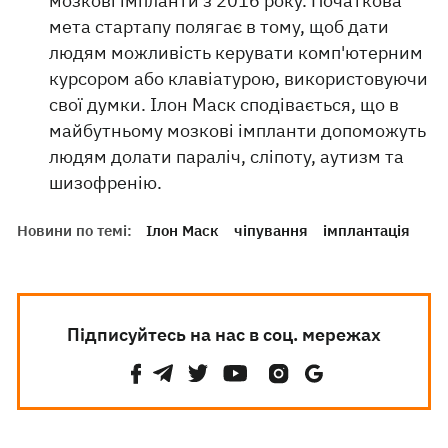
мозкові імпланти з 2016 року. Початкова
мета стартапу полягає в тому, щоб дати
людям можливість керувати комп'ютерним
курсором або клавіатурою, використовуючи
свої думки. Ілон Маск сподівається, що в
майбутньому мозкові імпланти допоможуть
людям долати параліч, сліпоту, аутизм та
шизофренію.
Новини по темі:
Ілон Маск
чіпування
імплантація
Підписуйтесь на нас в соц. мережах