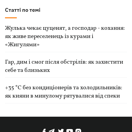
Статті по темі
Жулька чекає цуценят, а господар - кохання:
як живе переселенець із курами і
«Жигулями»
Гар, дим і смог після обстрілів: як захистити
себе та близьких
+35 °C без кондиціонерів та холодильників:
як кияни в минулому рятувалися від спеки