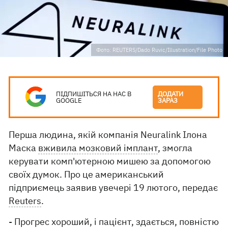
Фото: REUTERS/Dado Ruvic/Illustration/File Photo
ПІДПИШІТЬСЯ НА НАС В
ДОДАТИ
GOOGLE
ЗАРАЗ
Перша людина, якій компанія Neuralink Ілона
Маска
вживила мозковий імплант
, змогла
керувати комп'ютерною мишею за допомогою
своїх думок. Про це американський
підприємець заявив увечері 19 лютого, передає
Reuters
.
- Прогрес хороший, і пацієнт, здається, повністю