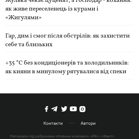
Жулька чекає цуценят, а господар - кохання:
як живе переселенець із курами і
«Жигулями»
Гар, дим і смог після обстрілів: як захистити
себе та близьких
+35 °C без кондиціонерів та холодильників:
як кияни в минулому рятувалися від спеки
Контакти
Автори
Матеріали під рубриками «Новини компанії», «PR» і «Факт»