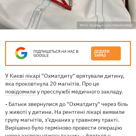
Фото: facebook.com/ndslohmatdyt
ПІДПИШІТЬСЯ НА НАС В
ДОДАТИ
GOOGLE
ЗАРАЗ
У Києві лікарі
"Охматдиту" врятували дитину,
яка проковтнула 20 магнітів. Про це
повідомили
у пресслужбі медичного закладу.
- Батьки звернулися до "Охматдиту" через біль
у животі у дитини. На рентгені лікарі виявили
групу магнітів, з'єднаних у травному тракті.
Вирішено було терміново провести операцію
через загрозу утиску тканин, - йдеться у