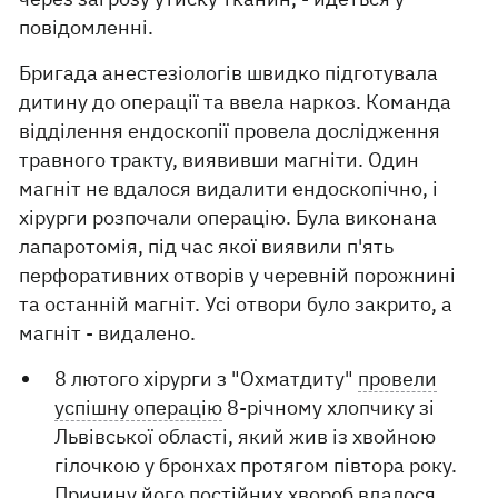
повідомленні.
Бригада анестезіологів швидко підготувала
дитину до операції та ввела наркоз. Команда
відділення ендоскопії провела дослідження
травного тракту, виявивши магніти. Один
магніт не вдалося видалити ендоскопічно, і
хірурги розпочали операцію. Була виконана
лапаротомія, під час якої виявили п'ять
перфоративних отворів у черевній порожнині
та останній магніт. Усі отвори було закрито, а
магніт - видалено.
8 лютого хірурги з "Охматдиту"
провели
успішну операцію
8-річному хлопчику зі
Львівської області, який жив із хвойною
гілочкою у бронхах протягом півтора року.
Причину його постійних хвороб вдалося