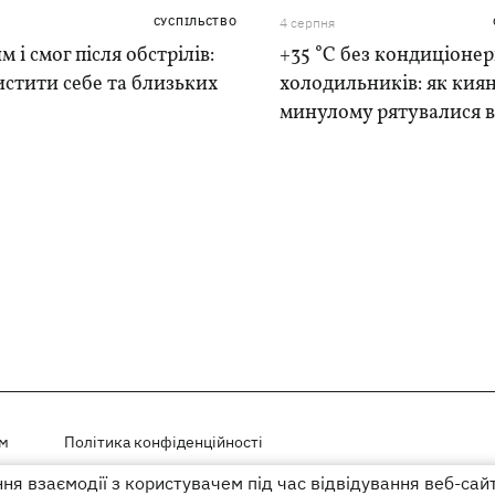
СУСПІЛЬСТВО
4 серпня
м і смог після обстрілів:
+35 °C без кондиціонер
истити себе та близьких
холодильників: як киян
минулому рятувалися в
ем
Політика конфіденційності
я взаємодії з користувачем під час відвідування веб-сай
і на правах реклами