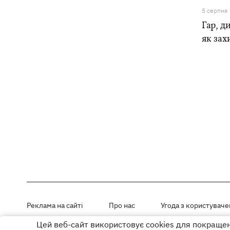
5 серпня
Гар, ди
як зах
Реклама на сайті
Про нас
Угода з користувач
Цей веб-сайт використовує cookies для покращенн
Матеріали під рубриками «Новини компанії», «PR» і «Факт» розміщен