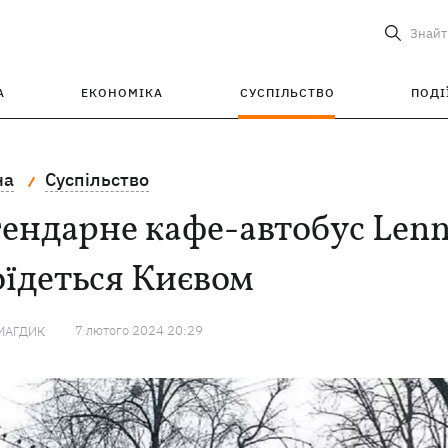
Знайт
А
ЕКОНОМІКА
СУСПІЛЬСТВО
ПОДІ
на
Суспільство
ендарне кафе-автобус Len
їдеться Києвом
7 лютого 2024 20:29
МАГДИК