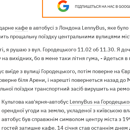
ПІДПИШІТЬСЯ НА НАС В GOOG
дарне
кафе
в автобусі з Лондона LennyBus, яке було 
нить прощальну поїздку центральними вулицями міст
гі, я рушаю з вул. Городецького 11.02 об 11.30. Я до
 на вихідних, бо в мене таки літня гума, - йдеться в
с виїде з вулиці Городецького, потім поверне на Єв
оверне біля Арени, і нарешті повернеться назад до 
льної поїздки транспортний засіб вирушить на ремо
Культова кав'ярня-автобус
LennyBus на Городецько
орендної угоди на землю, укладеної з київською 
автобус був справжнім символом центру міста з 1999
гостей затишне кафе. 14 січня став останнім днем ​