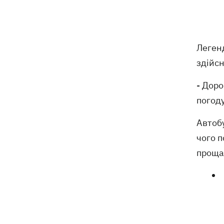
військовополонених
У Польщі осквернили меморіал УПА -
17:50
посольство вимагає розслідування
Леген
здійс
З електрички на Дніпропетровщині
17:27
евакуювали людей – дві години вони
- Доро
під спекою сиділи в полі, - соцмережі
погоду
Зеленський назвав терміни створення
Автобу
17:20
українських систем балістики та ПРО
чого п
проща
Херсон знеструмлений після нічних
16:38
обстрілів, воду подають за графіком
Віктор Ющенко отримав посаду в
16:31
Мінкульті