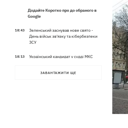
Додайте Коротко про до обраного в
Google
Зеленський заснував нове свято -
18:43
День військ зв'язку та кібербезпеки
ЗСУ
Український кандидат у судді МКС
18:13
Кішакевич не пройшов тест на знання
мов
ЗАВАНТАЖИТИ ЩЕ
18:05
Кадрова реформа Драпатого:
Валерій Маркус може стати
«генералом усіх сержантів» ЗСУ
Оленівка: «Азов», СБУ та Офіс
17:58
Генпрокурора оприлюднили нові
деталі теракту проти українських