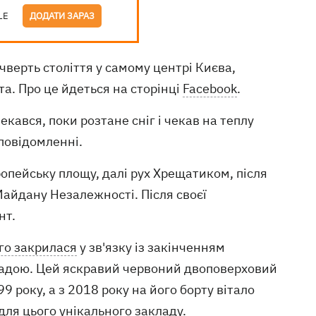
LE
ДОДАТИ ЗАРАЗ
чверть століття у самому центрі Києва,
а. Про це йдеться на сторінці
Facebook
.
чекався, поки розтане сніг і чекав на теплу
 повідомленні.
ропейську площу, далі рух Хрещатиком, після
Майдану Незалежності. Після своєї
нт.
го закрилася
у зв'язку із закінченням
владою. Цей яскравий червоний двоповерховий
 року, а з 2018 року на його борту вітало
​для цього унікального закладу.