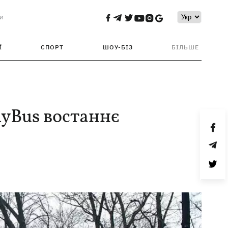
и
Ї
СПОРТ
ШОУ-БІЗ
БІЛЬШЕ
nyBus востаннє