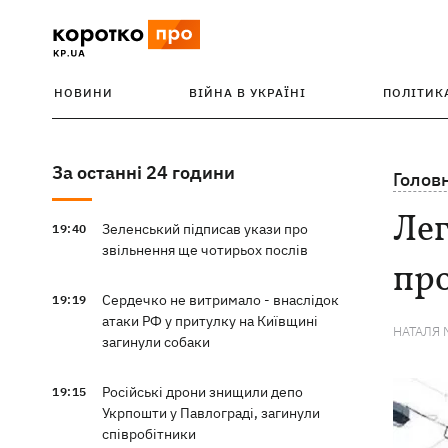
НОВИНИ
ВІЙНА В УКРАЇНІ
ПОЛІТИК
За останні 24 години
Голов
Лег
Зеленський підписав укази про
19:40
звільнення ще чотирьох послів
про
Сердечко не витримало - внаслідок
19:19
атаки РФ у притулку на Київщині
НАТАЛЯ 
загинули собаки
Російські дрони знищили депо
19:15
Укрпошти у Павлограді, загинули
співробітники