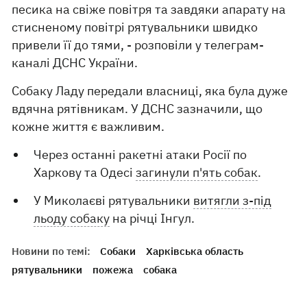
песика на свіже повітря та завдяки апарату на
стисненому повітрі рятувальники швидко
привели її до тями, - розповіли у телеграм-
каналі ДСНС України.
Собаку Ладу передали власниці, яка була дуже
вдячна рятівникам. У ДСНС зазначили, що
кожне життя є важливим.
Через останні ракетні атаки Росії по
Харкову та Одесі
загинули п'ять собак
.
У Миколаєві рятувальники
витягли з-під
льоду собаку
на річці Інгул.
Новини по темі:
Собаки
Харківська область
рятувальники
пожежа
собака