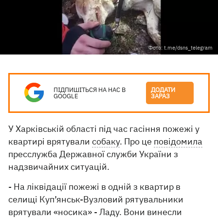
Фото: t.me/dsns_telegram
ПІДПИШІТЬСЯ НА НАС В
ДОДАТИ
GOOGLE
ЗАРАЗ
У Харківській області під час гасіння пожежі у
квартирі врятували
собаку
. Про це
повідомила
пресслужба Державної служби України з
надзвичайних ситуацій.
- На ліквідації пожежі в одній з квартир в
селищі Куп’янськ-Вузловий рятувальники
врятували «носика» - Ладу. Вони винесли