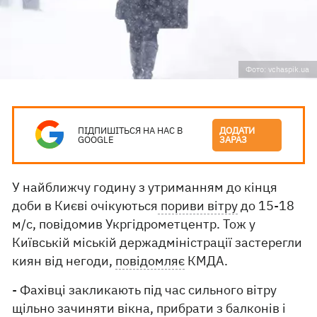
Фото: vchaspik.ua
ПІДПИШІТЬСЯ НА НАС В
ДОДАТИ
GOOGLE
ЗАРАЗ
У найближчу годину з утриманням до кінця
доби в Києві очікуються
пориви вітру
до 15-18
м/с, повідомив Укргідрометцентр. Тож у
Київській міській держадміністрації застерегли
киян від негоди,
повідомляє
КМДА.
- Фахівці закликають під час сильного вітру
щільно зачиняти вікна, прибрати з балконів і