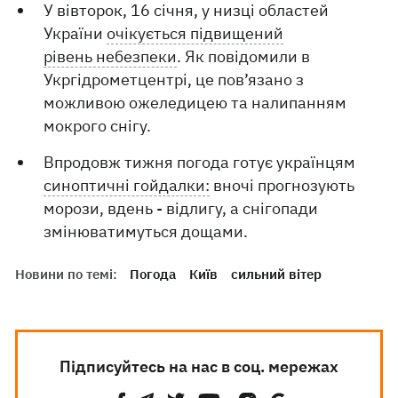
У вівторок, 16 січня, у низці областей
України
очікується підвищений
рівень небезпеки
. Як повідомили в
Укргідрометцентрі, це пов’язано з
можливою ожеледицею та налипанням
мокрого снігу.
Впродовж тижня погода готує українцям
синоптичні гойдалки:
вночі прогнозують
морози, вдень - відлигу, а снігопади
змінюватимуться дощами.
Новини по темі:
Погода
Київ
сильний вітер
Підписуйтесь на нас в соц. мережах